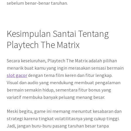
sebelum benar-benar taruhan.
Kesimpulan Santai Tentang
Playtech The Matrix
Secara keseluruhan, Playtech The Matrix adalah pilihan
menarik buat kamu yang ingin merasakan sensasi bermain
slot gacor
dengan tema film keren dan fitur lengkap.
Visual dan audio yang mendukung membuat pengalaman
bermain semakin hidup, sementara fitur bonus yang
variatif membuka banyak peluang menang besar.
Meski begitu, game ini memang menuntut kesabaran dan
strategi karena tingkat volatilitasnya yang cukup tinggi.
Jadi, jangan buru-buru pasang taruhan besar tanpa