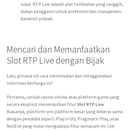
sukai. RTP Live adalah alat tambahan yang canggih,
bukan pengganti untuk preferensi dan manajemen
bankroll pribadi.
Mencari dan Memanfaatkan
Slot RTP Live dengan Bijak
Lalu, gimana sih cara menemukan dan menggunakan
informasi berharga ini?
Pertama, carilah casino online atau platform game yang
secara eksplisit menampilkan fitur
Slot RTP Live
.
Biasanya, platform-pro platform besar yang bekerja sama
dengan penyedia seperti Play'n GO, Pragmatic Play, atau
NetEnt yang mulai mengadopsi fitur semacam ini. Cek