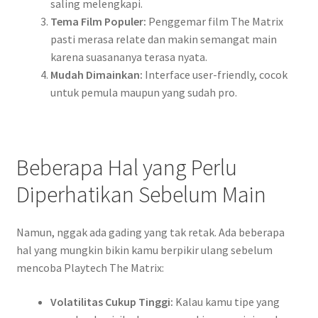
saling melengkapi.
Tema Film Populer:
Penggemar film The Matrix
pasti merasa relate dan makin semangat main
karena suasananya terasa nyata.
Mudah Dimainkan:
Interface user-friendly, cocok
untuk pemula maupun yang sudah pro.
Beberapa Hal yang Perlu
Diperhatikan Sebelum Main
Namun, nggak ada gading yang tak retak. Ada beberapa
hal yang mungkin bikin kamu berpikir ulang sebelum
mencoba Playtech The Matrix:
Volatilitas Cukup Tinggi:
Kalau kamu tipe yang