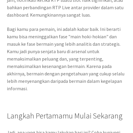
jam, notifikasi ketika RTP suatu slot naik signifikan, atau
bahkan perbandingan RTP Live antar provider dalam satu
dashboard. Kemungkinannya sangat luas.
Bagi kamu para pemain, ini adalah kabar baik. Ini berarti
kamu bisa meninggalkan fase "main hoki-hokian" dan
masuk ke fase bermain yang lebih analitis dan strategis.
Kamu jadi punya senjata baru di arsenal untuk
memaksimalkan peluang dan, yang terpenting,
memaksimalkan kesenangan bermain. Karena pada
akhirnya, bermain dengan pengetahuan yang cukup selalu
lebih menyenangkan daripada bermain dalam kegelapan
informasi.
Langkah Pertamamu Mulai Sekarang
Jadi, apa yang bisa kamu lakukan hari ini? Coba kunjungi