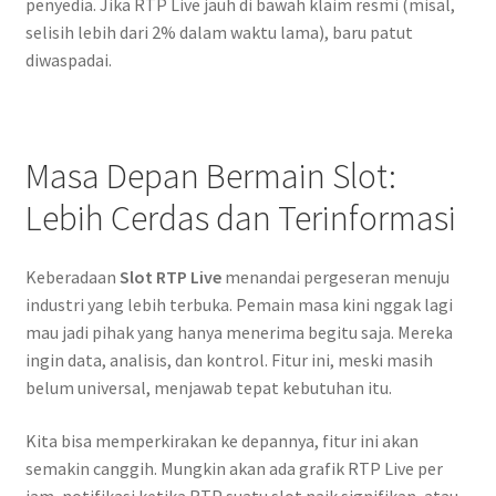
penyedia. Jika RTP Live jauh di bawah klaim resmi (misal,
selisih lebih dari 2% dalam waktu lama), baru patut
diwaspadai.
Masa Depan Bermain Slot:
Lebih Cerdas dan Terinformasi
Keberadaan
Slot RTP Live
menandai pergeseran menuju
industri yang lebih terbuka. Pemain masa kini nggak lagi
mau jadi pihak yang hanya menerima begitu saja. Mereka
ingin data, analisis, dan kontrol. Fitur ini, meski masih
belum universal, menjawab tepat kebutuhan itu.
Kita bisa memperkirakan ke depannya, fitur ini akan
semakin canggih. Mungkin akan ada grafik RTP Live per