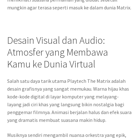
mungkin agar terasa seperti masuk ke dalam dunia Matrix.
Desain Visual dan Audio:
Atmosfer yang Membawa
Kamu ke Dunia Virtual
Salah satu daya tarik utama Playtech The Matrix adalah
desain grafisnya yang sangat memukau. Warna hijau khas
kode-kode digital di layar komputer yang melayang-
layang jadi ciri khas yang langsung bikin nostalgia bagi
penggemar filmnya. Animasi berjalan halus dan efek suara
yang dramatis membuat suasana makin hidup.
Musiknya sendiri mengambil nuansa orkestra yang epik,