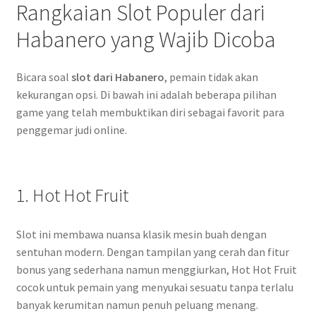
Rangkaian Slot Populer dari
Habanero yang Wajib Dicoba
Bicara soal
slot dari Habanero
, pemain tidak akan
kekurangan opsi. Di bawah ini adalah beberapa pilihan
game yang telah membuktikan diri sebagai favorit para
penggemar judi online.
1. Hot Hot Fruit
Slot ini membawa nuansa klasik mesin buah dengan
sentuhan modern. Dengan tampilan yang cerah dan fitur
bonus yang sederhana namun menggiurkan, Hot Hot Fruit
cocok untuk pemain yang menyukai sesuatu tanpa terlalu
banyak kerumitan namun penuh peluang menang.