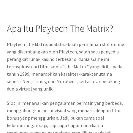
Apa Itu Playtech The Matrix?
Playtech The Matrix adalah sebuah permainan slot online
yang dikembangkan oleh Playtech, salah satu penyedia
perangkat lunak kasino terbesar di dunia. Game ini
terinspirasi dari film ikonik “The Matrix” yang dirilis pada
tahun 1999, menampilkan karakter-karakter utama
seperti Neo, Trinity, dan Morpheus, serta latar belakang
dunia virtual yang unik.
Slot ini menawarkan pengalaman bermain yang berbeda,
menggabungkan unsur visual yang menarik dengan fitur
bonus yang menggiurkan. Jadi, bukan cuma soal
keberuntungan saja, tapi juga bagaimana kamu
menikmati suasana permainan yang dibuat sedetail