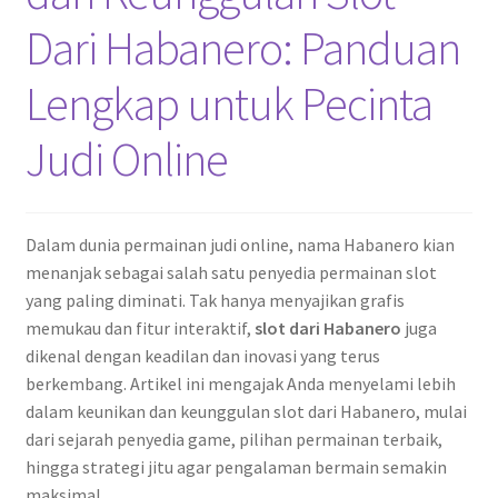
Dari Habanero: Panduan
Lengkap untuk Pecinta
Judi Online
Dalam dunia permainan judi online, nama Habanero kian
menanjak sebagai salah satu penyedia permainan slot
yang paling diminati. Tak hanya menyajikan grafis
memukau dan fitur interaktif,
slot dari Habanero
juga
dikenal dengan keadilan dan inovasi yang terus
berkembang. Artikel ini mengajak Anda menyelami lebih
dalam keunikan dan keunggulan slot dari Habanero, mulai
dari sejarah penyedia game, pilihan permainan terbaik,
hingga strategi jitu agar pengalaman bermain semakin
maksimal.