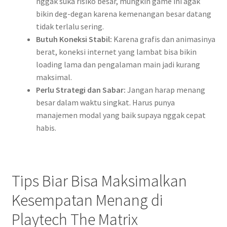
nggak suka risiko besar, mungkin game ini agak
bikin deg-degan karena kemenangan besar datang
tidak terlalu sering.
Butuh Koneksi Stabil:
Karena grafis dan animasinya
berat, koneksi internet yang lambat bisa bikin
loading lama dan pengalaman main jadi kurang
maksimal.
Perlu Strategi dan Sabar:
Jangan harap menang
besar dalam waktu singkat. Harus punya
manajemen modal yang baik supaya nggak cepat
habis.
Tips Biar Bisa Maksimalkan
Kesempatan Menang di
Playtech The Matrix