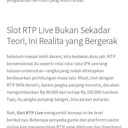
Slot RTP Live Bukan Sekadar
Teori, Ini Realita yang Bergerak
Sebelum masuk lebih dalam, kita bedakan dulu yah. RTP
konvensional itu seperti nilai rata-rata IPK seorang
lulusan universitas—angka yang sudah ditetapkan
berdasarkan perhitungan masa lalu. Misal, slot dengan
RTP 96% berarti, dalam jangka panjang teoretis, dia akan
mengembalikan Rp 96.000 dari setiap Rp 100.000 taruhan.
Tapi, itu jangka panjang banget, bisa jutaan putaran.
Nah,
Slot RTP Live
mengambil konsep ini ke level
berikutnya. Beberapa penyedia game dan platform casino
online kini menampilkan RTP yang dihitung dan diperbarui