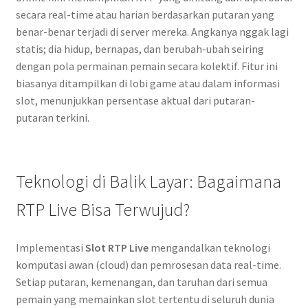
secara real-time atau harian berdasarkan putaran yang
benar-benar terjadi di server mereka. Angkanya nggak lagi
statis; dia hidup, bernapas, dan berubah-ubah seiring
dengan pola permainan pemain secara kolektif. Fitur ini
biasanya ditampilkan di lobi game atau dalam informasi
slot, menunjukkan persentase aktual dari putaran-
putaran terkini.
Teknologi di Balik Layar: Bagaimana
RTP Live Bisa Terwujud?
Implementasi
Slot RTP Live
mengandalkan teknologi
komputasi awan (cloud) dan pemrosesan data real-time.
Setiap putaran, kemenangan, dan taruhan dari semua
pemain yang memainkan slot tertentu di seluruh dunia