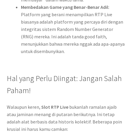
Membedakan Game yang Benar-Benar Adil:
Platform yang berani menampilkan RTP Live
biasanya adalah platform yang percaya diri dengan
integritas sistem Random Number Generator
(RNG) mereka. Ini adalah tanda good faith,
menunjukkan bahwa mereka nggak ada apa-apanya
untuk disembunyikan.
Hal yang Perlu Diingat: Jangan Salah
Paham!
Walaupun keren,
Slot RTP Live
bukanlah ramalan ajaib
atau jaminan menang di putaran berikutnya. Ini tetap
adalah alat berbasis data historis kolektif. Beberapa poin
krusial ini harus kamu camkan: