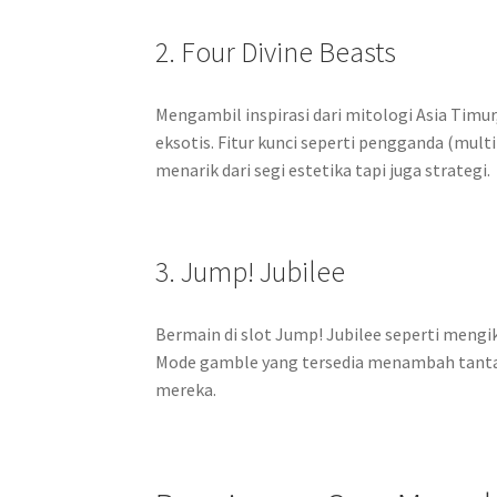
2. Four Divine Beasts
Mengambil inspirasi dari mitologi Asia Timu
eksotis. Fitur kunci seperti pengganda (mult
menarik dari segi estetika tapi juga strategi.
3. Jump! Jubilee
Bermain di slot Jump! Jubilee seperti mengi
Mode gamble yang tersedia menambah tanta
mereka.