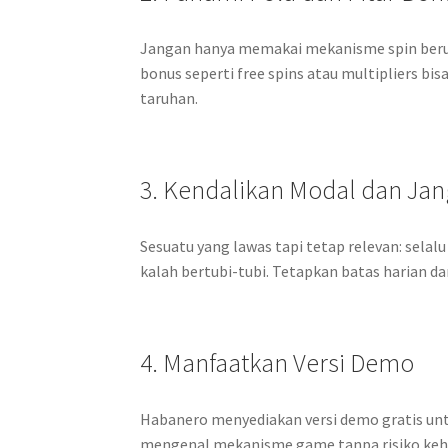
Jangan hanya memakai mekanisme spin berula
bonus seperti free spins atau multiplier
taruhan.
3. Kendalikan Modal dan Ja
Sesuatu yang lawas tapi tetap relevan: selal
kalah bertubi-tubi. Tetapkan batas harian d
4. Manfaatkan Versi Demo
Habanero menyediakan versi demo gratis un
mengenal mekanisme game tanpa risiko keh