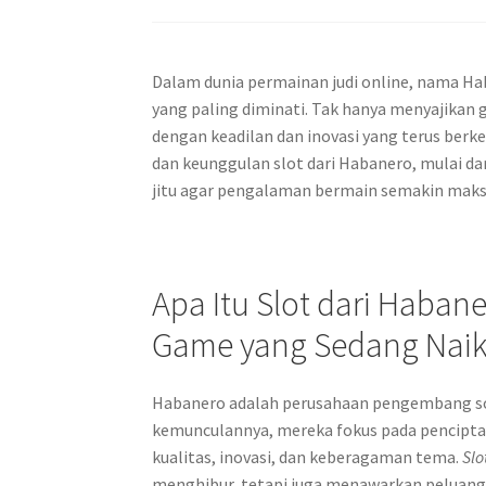
Dalam dunia permainan judi online, nama Ha
yang paling diminati. Tak hanya menyajikan g
dengan keadilan dan inovasi yang terus ber
dan keunggulan slot dari Habanero, mulai dar
jitu agar pengalaman bermain semakin maks
Apa Itu Slot dari Haba
Game yang Sedang Nai
Habanero adalah perusahaan pengembang soft
kemunculannya, mereka fokus pada penciptaa
kualitas, inovasi, dan keberagaman tema.
Slo
menghibur, tetapi juga menawarkan peluang