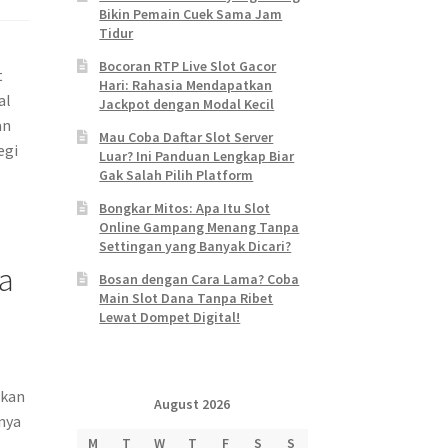
Bikin Pemain Cuek Sama Jam
Tidur
Bocoran RTP Live Slot Gacor
t
Hari: Rahasia Mendapatkan
al
Jackpot dengan Modal Kecil
an
Mau Coba Daftar Slot Server
egi
Luar? Ini Panduan Lengkap Biar
Gak Salah Pilih Platform
Bongkar Mitos: Apa Itu Slot
Online Gampang Menang Tanpa
Settingan yang Banyak Dicari?
ia
Bosan dengan Cara Lama? Coba
Main Slot Dana Tanpa Ribet
Lewat Dompet Digital!
skan
August 2026
nya
M
T
W
T
F
S
S