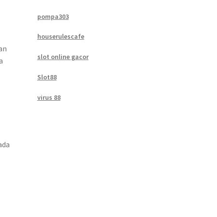
pompa303
houserulescafe
an
slot online gacor
a
Slot88
virus 88
ada