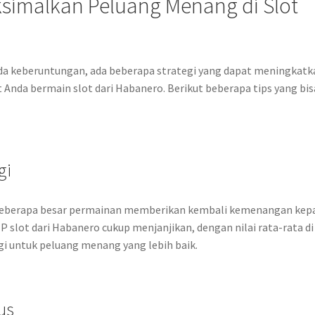
imalkan Peluang Menang di Slot
da keberuntungan, ada beberapa strategi yang dapat meningkatk
Anda bermain slot dari Habanero. Berikut beberapa tips yang bis
gi
r seberapa besar permainan memberikan kembali kemenangan kep
slot dari Habanero cukup menjanjikan, dengan nilai rata-rata di
gi untuk peluang menang yang lebih baik.
us