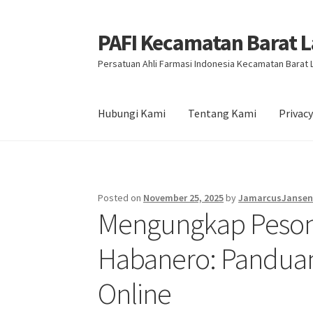
PAFI Kecamatan Barat
Skip
Skip
to
to
Persatuan Ahli Farmasi Indonesia Kecamatan Barat
navigation
content
Hubungi Kami
Tentang Kami
Privacy
Home
Hubungi Kami
Privacy Policy
Tentang K
Posted on
November 25, 2025
by
JamarcusJanse
Mengungkap Pesona
Habanero: Panduan
Online