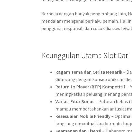
Berbeda dengan banyak pengembang lain, Ha
mendalam mengenai perilaku pemain. Hal in
pengguna, responsif, dan cocok diakses lew
Keunggulan Utama Slot Dari
Ragam Tema dan Cerita Menarik
– Da
dirancang dengan konsep unik dan det
Return to Player (RTP) Kompetitif
– M
meningkatkan peluang menang pemain
Variasi Fitur Bonus
– Putaran bebas (fr
mampu mempertahankan antusiasme
Kesesuaian Mobile Friendly
– Optimal
langsung dimanfaatkan bermain tanp
Keamanan dan Lisensi
– Habanero me