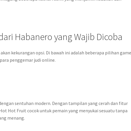
 dari Habanero yang Wajib Dicoba
k akan kekurangan opsi. Di bawah ini adalah beberapa pilihan gam
 para penggemar judi online.
dengan sentuhan modern. Dengan tampilan yang cerah dan fitur
ot Hot Fruit cocok untuk pemain yang menyukai sesuatu tanpa
uang menang.