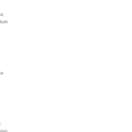
pa
mbah
ka
k
 dan