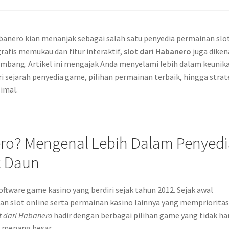
banero kian menanjak sebagai salah satu penyedia permainan slo
rafis memukau dan fitur interaktif,
slot dari Habanero
juga diken
kembang. Artikel ini mengajak Anda menyelami lebih dalam keunik
i sejarah penyedia game, pilihan permainan terbaik, hingga strat
imal.
nero? Mengenal Lebih Dalam Penyed
k Daun
ware game kasino yang berdiri sejak tahun 2012. Sejak awal
n slot online serta permainan kasino lainnya yang mempriorita
t dari Habanero
hadir dengan berbagai pilihan game yang tidak ha
 menang besar.