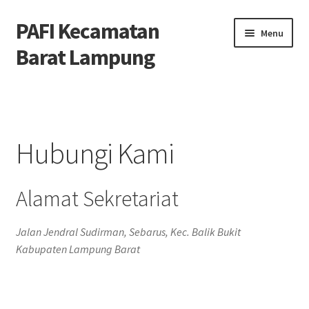
PAFI Kecamatan
Skip
Skip
Menu
to
to
Barat Lampung
navigation
content
Home
Hubungi Kami
Hubungi Kami
Privacy Policy
Alamat Sekretariat
Tentang Kami
Jalan Jendral Sudirman, Sebarus, Kec. Balik Bukit
Kabupaten Lampung Barat