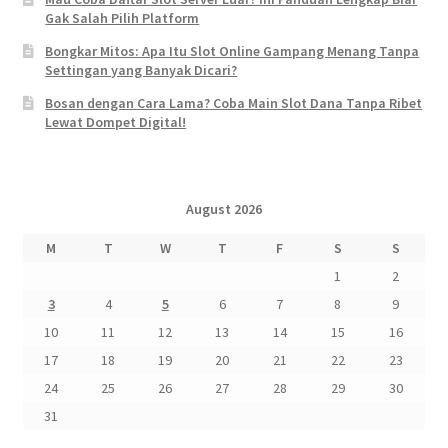
Gak Salah Pilih Platform
Bongkar Mitos: Apa Itu Slot Online Gampang Menang Tanpa
Settingan yang Banyak Dicari?
Bosan dengan Cara Lama? Coba Main Slot Dana Tanpa Ribet
Lewat Dompet Digital!
August 2026
M
T
W
T
F
S
S
1
2
3
4
5
6
7
8
9
10
11
12
13
14
15
16
17
18
19
20
21
22
23
24
25
26
27
28
29
30
31