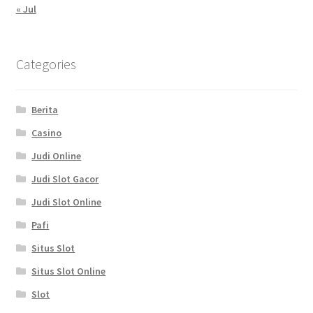
« Jul
Categories
Berita
Casino
Judi Online
Judi Slot Gacor
Judi Slot Online
Pafi
Situs Slot
Situs Slot Online
Slot