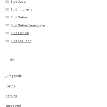
Slot Gacor
Slot Indonesia
Slot Online
Slot Online Terpercaya
Slot Terbaik
Slot Thailand
Links
juraganolx
live hk
data hk
toto togel