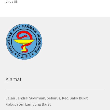
virus 88
Alamat
Jalan Jendral Sudirman, Sebarus, Kec. Balik Bukit
Kabupaten Lampung Barat