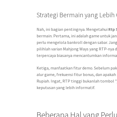
Strategi Bermain yang Lebi
Nah, ini bagian pentingnya. Mengetahui
Rtp 
bermain. Pertama, ini adalah game untuk ja
perlu mengelola bankroll dengan sabar. Jan
pilihlah varian Mahjong Ways yang RTP-nya di
terpercaya biasanya mencantumkan informasi
Ketiga, manfaatkan fitur demo. Sebelum pak
alur game, frekuensi fitur bonus, dan apak
Rupiah. Ingat, RTP tinggi bukanlah tombol
keputusan yang lebih informatif.
Beberapa Hal yang Perl