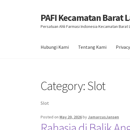
PAFI Kecamatan Barat
Skip
Skip
to
to
Persatuan Ahli Farmasi Indonesia Kecamatan Barat
navigation
content
Hubungi Kami
Tentang Kami
Privacy
Home
Hubungi Kami
Privacy Policy
Tentang K
Category:
Slot
Slot
Posted on
May 20, 2026
by
JamarcusJansen
Rahasia di Balik A