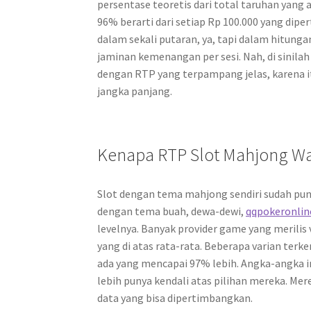
persentase teoretis dari total taruhan yang
96% berarti dari setiap Rp 100.000 yang dipe
dalam sekali putaran, ya, tapi dalam hitunga
jaminan kemenangan per sesi. Nah, di sinilah
dengan RTP yang terpampang jelas, karena it
jangka panjang.
Kenapa RTP Slot Mahjong Wa
Slot dengan tema mahjong sendiri sudah pu
dengan tema buah, dewa-dewi,
qqpokeronlin
levelnya. Banyak provider game yang merili
yang di atas rata-rata. Beberapa varian terk
ada yang mencapai 97% lebih. Angka-angka i
lebih punya kendali atas pilihan mereka. Me
data yang bisa dipertimbangkan.