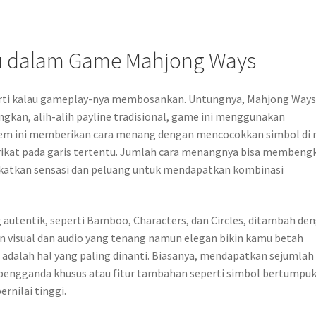
eru dalam Game Mahjong Ways
rarti kalau gameplay-nya membosankan. Untungnya, Mahjong Way
kan, alih-alih payline tradisional, game ini menggunakan
tem ini memberikan cara menang dengan mencocokkan simbol di r
terikat pada garis tertentu. Jumlah cara menangnya bisa membeng
gkatkan sensasi dan peluang untuk mendapatkan kombinasi
autentik, seperti Bamboo, Characters, dan Circles, ditambah de
ain visual dan audio yang tenang namun elegan bikin kamu betah
s adalah hal yang paling dinanti. Biasanya, mendapatkan sejumlah
 pengganda khusus atau fitur tambahan seperti simbol bertumpu
rnilai tinggi.