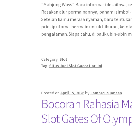
"Mahjong Ways". Baca informasi detailnya, 
Rasakan alur permainannya, pahami simbol-si
Setelah kamu merasa nyaman, baru tentukan 
prinsip utama: bermain untuk hiburan, kelola
pengalaman. Siapa tahu, di balik ubin-ubin
Category:
Slot
Tag:
Situs Judi Slot Gacor Hari Ini
Posted on
April 15, 2026
by
JamarcusJansen
Bocoran Rahasia Ma
Slot Gates Of Olym