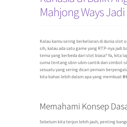
Mahjong Ways Jadi
Kalau kamu sering berkeliaran di dunia slot o
sih, kalau ada satu game yang RTP-nya jadi
tema yang berbeda dari slot biasa? Ya, kita
cuma tentang ubin-ubin cantik dan simbol-s
sesuatu yang sering dicari pemain berpengal
kita bahas lebih dalam apa yang membuat
R
Memahami Konsep Dasar:
Sebelum kita terjun lebih jauh, penting bange