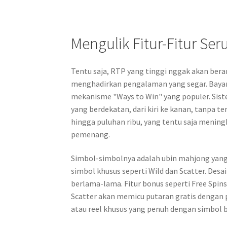
Mengulik Fitur-Fitur S
Tentu saja, RTP yang tinggi nggak akan be
menghadirkan pengalaman yang segar. Bayang
mekanisme "Ways to Win" yang populer. Sis
yang berdekatan, dari kiri ke kanan, tanpa 
hingga puluhan ribu, yang tentu saja menin
pemenang.
Simbol-simbolnya adalah ubin mahjong yang 
simbol khusus seperti Wild dan Scatter. Des
berlama-lama. Fitur bonus seperti Free Spin
Scatter akan memicu putaran gratis dengan
atau reel khusus yang penuh dengan simbol be