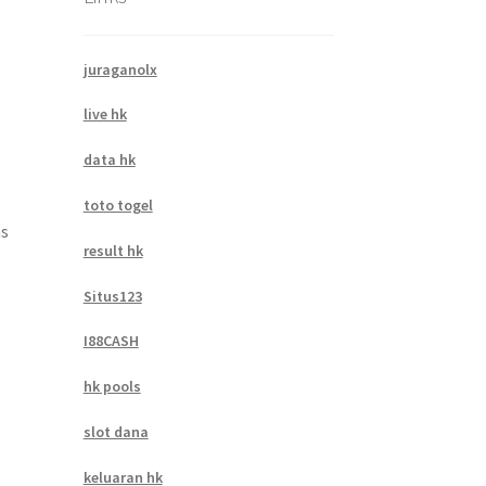
juraganolx
live hk
data hk
toto togel
as
result hk
Situs123
I88CASH
hk pools
slot dana
keluaran hk