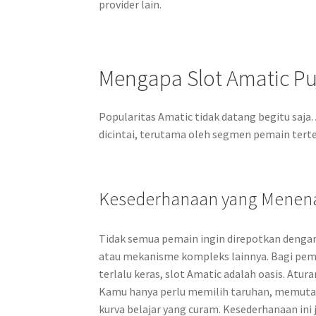
provider lain.
Mengapa Slot Amatic P
Popularitas Amatic tidak datang begitu saja.
dicintai, terutama oleh segmen pemain tert
Kesederhanaan yang Menen
Tidak semua pemain ingin direpotkan dengan 
atau mekanisme kompleks lainnya. Bagi pema
terlalu keras, slot Amatic adalah oasis. At
Kamu hanya perlu memilih taruhan, memutar
kurva belajar yang curam. Kesederhanaan in