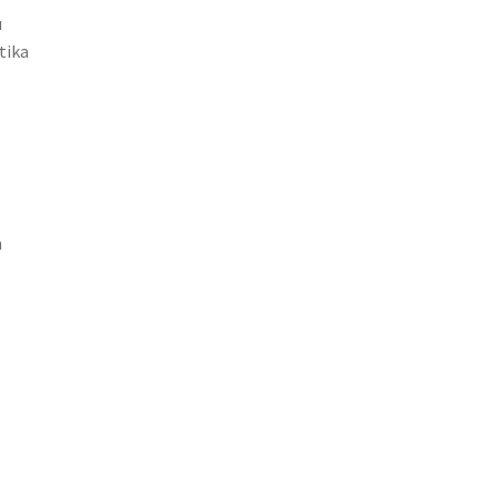
u
tika
n