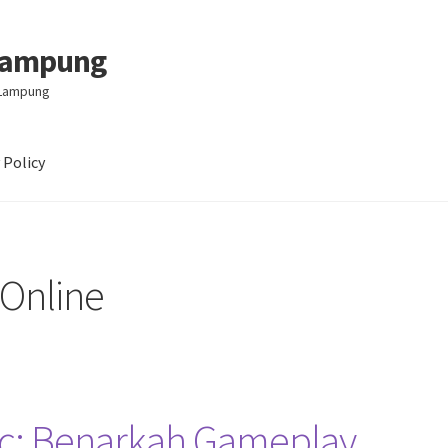
 Lampung
 Lampung
 Policy
ami
 Online
ic: Benarkah Gameplay