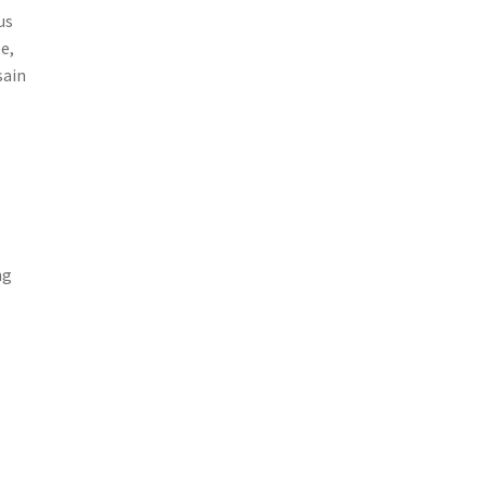
us
e,
sain
ng