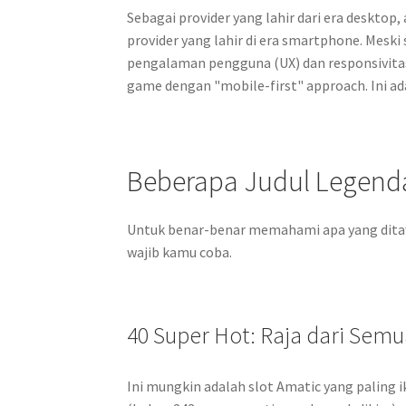
Sebagai provider yang lahir dari era deskto
provider yang lahir di era smartphone. Meski
pengalaman pengguna (UX) dan responsivita
game dengan "mobile-first" approach. Ini a
Beberapa Judul Legenda
Untuk benar-benar memahami apa yang ditawa
wajib kamu coba.
40 Super Hot: Raja dari Sem
Ini mungkin adalah slot Amatic yang paling