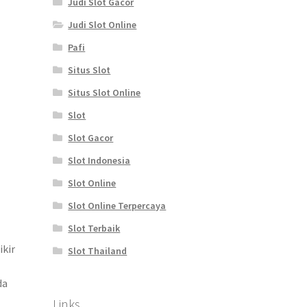
Judi Slot Gacor
Judi Slot Online
Pafi
Situs Slot
Situs Slot Online
Slot
Slot Gacor
Slot Indonesia
Slot Online
Slot Online Terpercaya
Slot Terbaik
,
ikir
Slot Thailand
da
Links