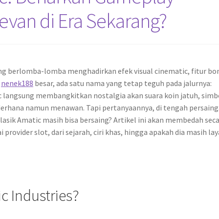
levan di Era Sekarang?
yang berlomba-lomba menghadirkan efek visual cinematic, fitur bo
d
nenek188
besar, ada satu nama yang tetap teguh pada jalurnya:
 langsung membangkitkan nostalgia akan suara koin jatuh, simb
ederhana namun menawan. Tapi pertanyaannya, di tengah persain
lasik Amatic masih bisa bersaing? Artikel ini akan membedah sec
rovider slot, dari sejarah, ciri khas, hingga apakah dia masih la
c Industries?