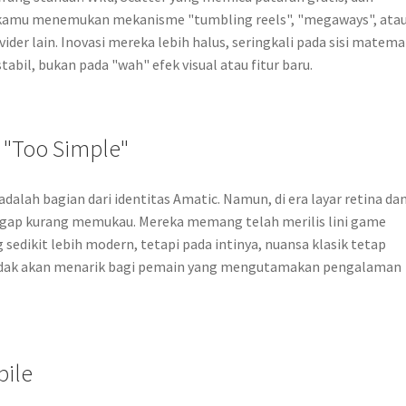
 kamu menemukan mekanisme "tumbling reels", "megaways", ata
ider lain. Inovasi mereka lebih halus, seringkali pada sisi matema
abil, bukan pada "wah" efek visual atau fitur baru.
i "Too Simple"
dalah bagian dari identitas Amatic. Namun, di era layar retina da
nggap kurang memukau. Mereka memang telah merilis lini game
edikit lebih modern, tetapi pada intinya, nuansa klasik tetap
as tidak akan menarik bagi pemain yang mengutamakan pengalaman
bile