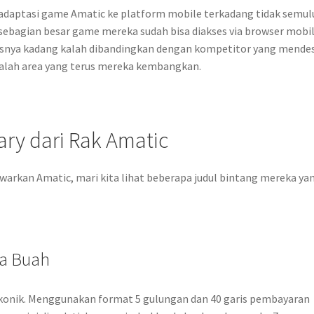
p, adaptasi game Amatic ke platform mobile terkadang tidak semul
 sebagian besar game mereka sudah bisa diakses via browser mobil
snya kadang kalah dibandingkan dengan kompetitor yang mende
dalah area yang terus mereka kembangkan.
ry dari Rak Amatic
rkan Amatic, mari kita lihat beberapa judul bintang mereka ya
ua Buah
 ikonik. Menggunakan format 5 gulungan dan 40 garis pembayaran