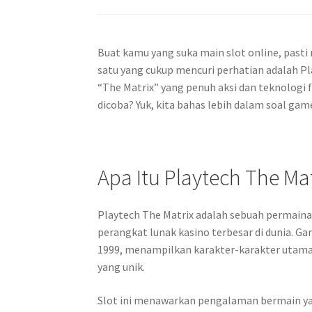
Buat kamu yang suka main slot online, pasti
satu yang cukup mencuri perhatian adalah Pl
“The Matrix” yang penuh aksi dan teknologi f
dicoba? Yuk, kita bahas lebih dalam soal game
Apa Itu Playtech The Mat
Playtech The Matrix adalah sebuah permaina
perangkat lunak kasino terbesar di dunia. Game
1999, menampilkan karakter-karakter utama se
yang unik.
Slot ini menawarkan pengalaman bermain ya