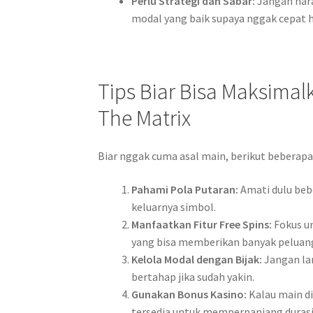
Perlu Strategi dan Sabar:
Jangan har
modal yang baik supaya nggak cepat h
Tips Biar Bisa Maksima
The Matrix
Biar nggak cuma asal main, berikut beberapa
Pahami Pola Putaran:
Amati dulu beb
keluarnya simbol.
Manfaatkan Fitur Free Spins:
Fokus un
yang bisa memberikan banyak peluan
Kelola Modal dengan Bijak:
Jangan lan
bertahap jika sudah yakin.
Gunakan Bonus Kasino:
Kalau main di
tersedia untuk memperpanjang durasi