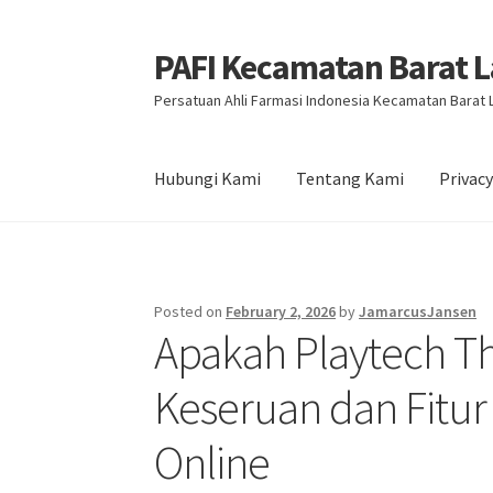
PAFI Kecamatan Barat
Skip
Skip
to
to
Persatuan Ahli Farmasi Indonesia Kecamatan Barat
navigation
content
Hubungi Kami
Tentang Kami
Privacy
Home
Hubungi Kami
Privacy Policy
Tentang K
Posted on
February 2, 2026
by
JamarcusJansen
Apakah Playtech Th
Keseruan dan Fitur
Online