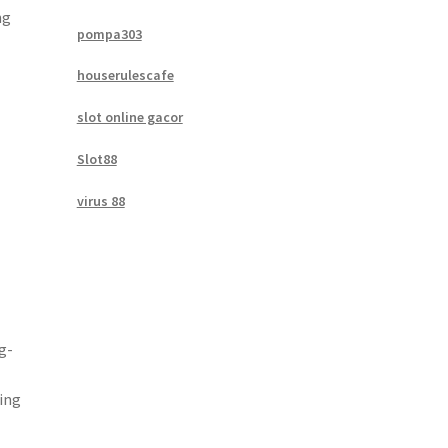
ng
pompa303
houserulescafe
slot online gacor
Slot88
virus 88
g-
ding