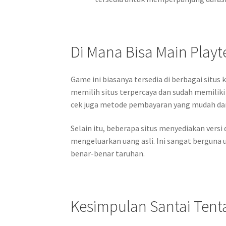
Di Mana Bisa Main Playt
Game ini biasanya tersedia di berbagai situ
memilih situs terpercaya dan sudah memiliki
cek juga metode pembayaran yang mudah dan
Selain itu, beberapa situs menyediakan ver
mengeluarkan uang asli. Ini sangat bergun
benar-benar taruhan.
Kesimpulan Santai Tent