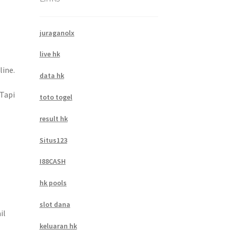
juraganolx
live hk
line.
data hk
Tapi
toto togel
result hk
Situs123
I88CASH
hk pools
slot dana
il
keluaran hk