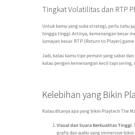
Tingkat Volatilitas dan RTP P
Untuk kamu yang suka strategi, perlu tahu j
hingga tinggi. Artinya, kemenangan besar me
lumayan besar. RTP (Return to Player) game i
Jadi, kalau kamu tipe pemain yang sabar da
kalau pengen kemenangan kecil tapi sering, m
Kelebihan yang Bikin Pla
Kalau ditanya apa yang bikin Playtech The M
Visual dan Suara Berkualitas Tinggi:
T
grafis dan audio yang immersive biki