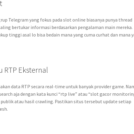
t
 grup Telegram yang fokus pada slot online biasanya punya thread
 saling bertukar informasi berdasarkan pengalaman main mereka.
cukup tinggi asal lo bisa bedain mana yang cuma curhat dan mana 
u RTP Eksternal
akan data RTP secara real-time untuk banyak provider game. Na
 search aja dengan kata kunci “rtp live” atau “slot gacor monitorin
 publik atau hasil crawling. Pastikan situs tersebut update setiap
esh.