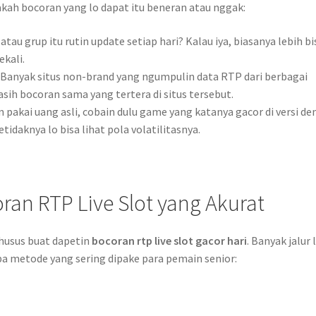
kah bocoran yang lo dapat itu beneran atau nggak:
tau grup itu rutin update setiap hari? Kalau iya, biasanya lebih bi
ekali.
Banyak situs non-brand yang ngumpulin data RTP dari berbagai
asih bocoran sama yang tertera di situs tersebut.
pakai uang asli, cobain dulu game yang katanya gacor di versi de
idaknya lo bisa lihat pola volatilitasnya.
an RTP Live Slot yang Akurat
khusus buat dapetin
bocoran rtp live slot gacor hari
. Banyak jalur 
apa metode yang sering dipake para pemain senior: