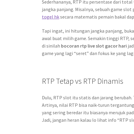
Sederhananya, RTP itu persentase dari total
jangka panjang. Misalnya, sebuah game slot 
togel hk
secara matematis pemain bakal dapa
Tapi ingat, ini hitungan jangka panjang, buk
awal buat milih game. Semakin tinggi RTP, se
di sinilah
bocoran rtp live slot gacor hari
jad
game yang lagi “seret” dan fokus ke yang lagi
RTP Tetap vs RTP Dinamis
Dulu, RTP slot itu statis dan jarang beruba
Artinya, nilai RTP bisa naik-turun tergantun
yang sering beredar itu biasanya merujuk pad
Jadi, jangan heran kalau lo lihat info “RTP slo