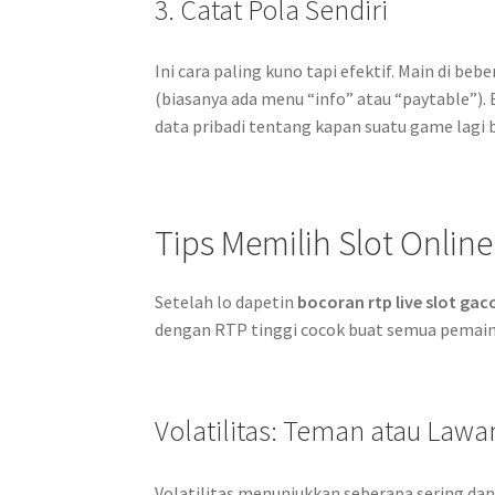
3. Catat Pola Sendiri
Ini cara paling kuno tapi efektif. Main di be
(biasanya ada menu “info” atau “paytable”)
data pribadi tentang kapan suatu game lagi b
Tips Memilih Slot Onlin
Setelah lo dapetin
bocoran rtp live slot gaco
dengan RTP tinggi cocok buat semua pemain.
Volatilitas: Teman atau Lawa
Volatilitas menunjukkan seberapa sering dan