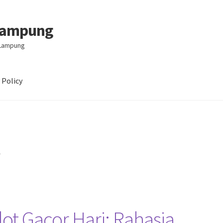
 Lampung
 Lampung
 Policy
ami
t
ot Gacor Hari: Rahasia