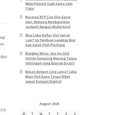
Bikin Pemain Cuek Sama Jam
Tidur
Bocoran RTP Live Slot Gacor
Hari: Rahasia Mendapatkan
Jackpot dengan Modal Kecil
Mau Coba Daftar Slot Server
tiap
Luar? Ini Panduan Lengkap Biar
nas
Gak Salah Pilih Platform
Bongkar Mitos: Apa Itu Slot
 dan
Online Gampang Menang Tanpa
Settingan yang Banyak Dicari?
Bosan dengan Cara Lama? Coba
Main Slot Dana Tanpa Ribet
Lewat Dompet Digital!
August 2026
RTP.
M
T
W
T
F
S
S