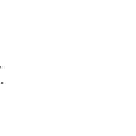
ri.
h
ain