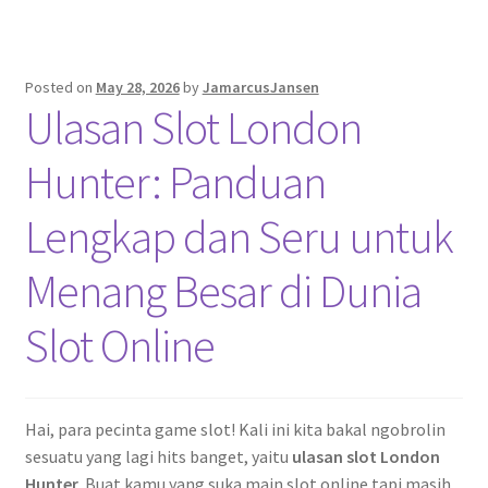
Posted on
May 28, 2026
by
JamarcusJansen
Ulasan Slot London
Hunter: Panduan
Lengkap dan Seru untuk
Menang Besar di Dunia
Slot Online
Hai, para pecinta game slot! Kali ini kita bakal ngobrolin
sesuatu yang lagi hits banget, yaitu
ulasan slot London
Hunter
. Buat kamu yang suka main slot online tapi masih