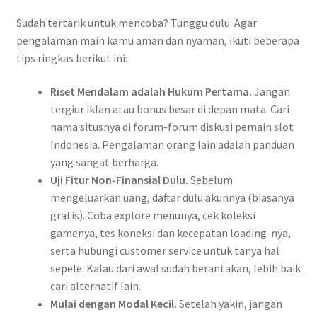
Sudah tertarik untuk mencoba? Tunggu dulu. Agar
pengalaman main kamu aman dan nyaman, ikuti beberapa
tips ringkas berikut ini:
Riset Mendalam adalah Hukum Pertama.
Jangan
tergiur iklan atau bonus besar di depan mata. Cari
nama situsnya di forum-forum diskusi pemain slot
Indonesia. Pengalaman orang lain adalah panduan
yang sangat berharga.
Uji Fitur Non-Finansial Dulu.
Sebelum
mengeluarkan uang, daftar dulu akunnya (biasanya
gratis). Coba explore menunya, cek koleksi
gamenya, tes koneksi dan kecepatan loading-nya,
serta hubungi customer service untuk tanya hal
sepele. Kalau dari awal sudah berantakan, lebih baik
cari alternatif lain.
Mulai dengan Modal Kecil.
Setelah yakin, jangan