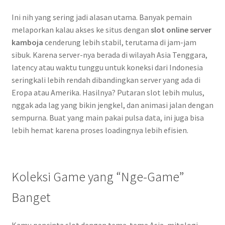
Ini nih yang sering jadi alasan utama. Banyak pemain
melaporkan kalau akses ke situs dengan
slot online server
kamboja
cenderung lebih stabil, terutama di jam-jam
sibuk. Karena server-nya berada di wilayah Asia Tenggara,
latency atau waktu tunggu untuk koneksi dari Indonesia
seringkali lebih rendah dibandingkan server yang ada di
Eropa atau Amerika. Hasilnya? Putaran slot lebih mulus,
nggak ada lag yang bikin jengkel, dan animasi jalan dengan
sempurna. Buat yang main pakai pulsa data, ini juga bisa
lebih hemat karena proses loadingnya lebih efisien.
Koleksi Game yang “Nge-Game”
Banget