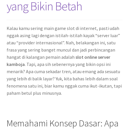
yang Bikin Betah
Kalau kamu sering main game slot di internet, pasti udah
nggak asing lagi dengan istilah-istilah kayak “server luar”
atau “provider internasional”. Nah, belakangan ini, satu
frasa yang sering banget muncul dan jadi perbincangan
hangat di kalangan pemain adalah
slot online server
kamboja
. Tapi, apa sih sebenernya yang bikin opsi ini
menarik? Apa cuma sekadar tren, atau emang ada sesuatu
yang lebih di balik layar? Yuk, kita bahas lebih dalam soal
fenomena satu ini, biar kamu nggak cuma ikut-ikutan, tapi
paham betul plus minusnya.
Memahami Konsep Dasar: Apa