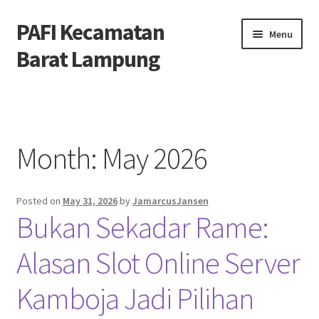
PAFI Kecamatan
Skip
Skip
Menu
to
to
Barat Lampung
navigation
content
Home
Hubungi Kami
Month:
May 2026
Privacy Policy
Posted on
May 31, 2026
by
JamarcusJansen
Tentang Kami
Bukan Sekadar Rame:
Alasan Slot Online Server
Kamboja Jadi Pilihan