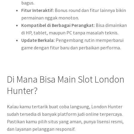
bagus.
Fitur Interaktif:
Bonus round dan fitur lainnya bikin
permainan nggak monoton.
Kompatibel di Berbagai Perangkat:
Bisa dimainkan
di HP, tablet, maupun PC tanpa masalah teknis.
Update Berkala:
Pengembang rutin memperbarui
game dengan fitur baru dan perbaikan performa.
Di Mana Bisa Main Slot London
Hunter?
Kalau kamu tertarik buat coba langsung, London Hunter
sudah tersedia di banyak platform judi online terpercaya.
Pastikan kamu pilih situs yang aman, punya lisensi resmi,
dan layanan pelanggan responsif.