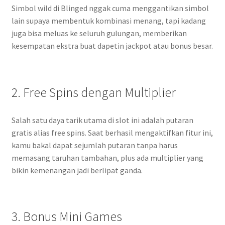
Simbol wild di Blinged nggak cuma menggantikan simbol
lain supaya membentuk kombinasi menang, tapi kadang
juga bisa meluas ke seluruh gulungan, memberikan
kesempatan ekstra buat dapetin jackpot atau bonus besar.
2. Free Spins dengan Multiplier
Salah satu daya tarik utama di slot ini adalah putaran
gratis alias free spins. Saat berhasil mengaktifkan fitur ini,
kamu bakal dapat sejumlah putaran tanpa harus
memasang taruhan tambahan, plus ada multiplier yang
bikin kemenangan jadi berlipat ganda.
3. Bonus Mini Games