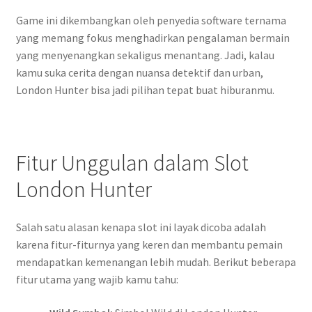
Game ini dikembangkan oleh penyedia software ternama
yang memang fokus menghadirkan pengalaman bermain
yang menyenangkan sekaligus menantang. Jadi, kalau
kamu suka cerita dengan nuansa detektif dan urban,
London Hunter bisa jadi pilihan tepat buat hiburanmu.
Fitur Unggulan dalam Slot
London Hunter
Salah satu alasan kenapa slot ini layak dicoba adalah
karena fitur-fiturnya yang keren dan membantu pemain
mendapatkan kemenangan lebih mudah. Berikut beberapa
fitur utama yang wajib kamu tahu: