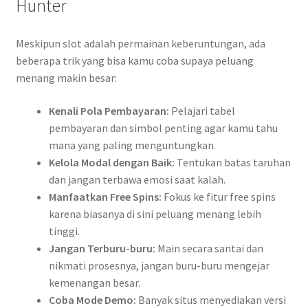
Hunter
Meskipun slot adalah permainan keberuntungan, ada
beberapa trik yang bisa kamu coba supaya peluang
menang makin besar:
Kenali Pola Pembayaran:
Pelajari tabel
pembayaran dan simbol penting agar kamu tahu
mana yang paling menguntungkan.
Kelola Modal dengan Baik:
Tentukan batas taruhan
dan jangan terbawa emosi saat kalah.
Manfaatkan Free Spins:
Fokus ke fitur free spins
karena biasanya di sini peluang menang lebih
tinggi.
Jangan Terburu-buru:
Main secara santai dan
nikmati prosesnya, jangan buru-buru mengejar
kemenangan besar.
Coba Mode Demo:
Banyak situs menyediakan versi