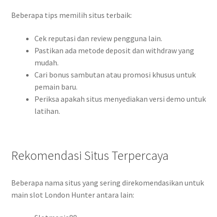
Beberapa tips memilih situs terbaik:
Cek reputasi dan review pengguna lain.
Pastikan ada metode deposit dan withdraw yang
mudah.
Cari bonus sambutan atau promosi khusus untuk
pemain baru.
Periksa apakah situs menyediakan versi demo untuk
latihan.
Rekomendasi Situs Terpercaya
Beberapa nama situs yang sering direkomendasikan untuk
main slot London Hunter antara lain: