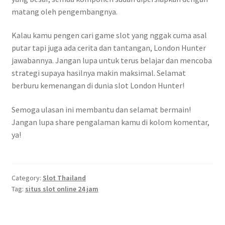
matang oleh pengembangnya.
Kalau kamu pengen cari game slot yang nggak cuma asal
putar tapi juga ada cerita dan tantangan, London Hunter
jawabannya. Jangan lupa untuk terus belajar dan mencoba
strategi supaya hasilnya makin maksimal. Selamat
berburu kemenangan di dunia slot London Hunter!
Semoga ulasan ini membantu dan selamat bermain!
Jangan lupa share pengalaman kamu di kolom komentar,
ya!
Category:
Slot Thailand
Tag:
situs slot online 24 jam