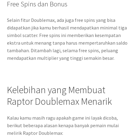
Free Spins dan Bonus
Selain fitur Doublemax, ada juga free spins yang bisa
didapatkan jika kamu berhasil mendapatkan minimal tiga
simbol scatter. Free spins ini memberikan kesempatan
ekstra untuk menang tanpa harus mempertaruhkan saldo
tambahan. Ditambah lagi, selama free spins, peluang
mendapatkan multiplier yang tinggi semakin besar.
Kelebihan yang Membuat
Raptor Doublemax Menarik
Kalau kamu masih ragu apakah game ini layak dicoba,
berikut beberapa alasan kenapa banyak pemain mulai
melirik Raptor Doublemax: