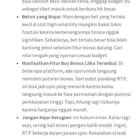
bisa cashout kecil-kecilan terus. Anggap budget itu
sebagai tiket masuk untuk berburu hit besar.
Beton yang Wajar:
Main dengan bet yang terlalu
kecil di slot high volatility mungkin bakal bikin
frustasi karena kemenangannya terasa nggak
signifikan. Sebaliknya, bet terlalu besar bisa bikin
kantong jebol sebelum fitur bonus datang. Cari
nilai tengah yang nyaman sesuai budget.
Manfaatkan Fitur Buy Bonus (Jika Tersedia):
Di
beberapa platform, ada opsi untuk langsung
membeli putaran bonus. Dari sudut pandang RTP,
ini bisa jadi opsi yang menarik karena kamu
langsung masuk ke fase permainan dengan potensi
pembayaran tinggi. Tapi, hitung lagi risikonya
karena harganya nggak murah.
Jangan Kejar Kerugian:
Ini hukum emas. Kalau lagi
sepi, sering kali emosi pengen balik modal. Ingat,
RTP bekerja dalam jutaan spin. Kekalahan streak