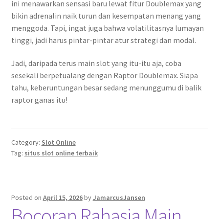
ini menawarkan sensasi baru lewat fitur Doublemax yang
bikin adrenalin naik turun dan kesempatan menang yang
menggoda. Tapi, ingat juga bahwa volatilitasnya lumayan
tinggi, jadi harus pintar-pintar atur strategi dan modal.
Jadi, daripada terus main slot yang itu-itu aja, coba
sesekali berpetualang dengan Raptor Doublemax. Siapa
tahu, keberuntungan besar sedang menunggumu di balik
raptor ganas itu!
Category:
Slot Online
Tag:
situs slot online terbaik
Posted on
April 15, 2026
by
JamarcusJansen
Bocoran Rahasia Main