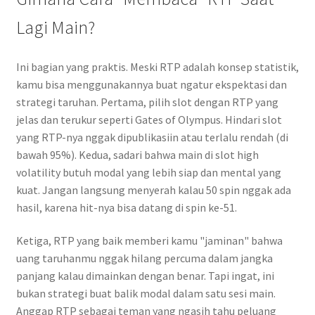
Lagi Main?
Ini bagian yang praktis. Meski RTP adalah konsep statistik,
kamu bisa menggunakannya buat ngatur ekspektasi dan
strategi taruhan. Pertama, pilih slot dengan RTP yang
jelas dan terukur seperti Gates of Olympus. Hindari slot
yang RTP-nya nggak dipublikasiin atau terlalu rendah (di
bawah 95%). Kedua, sadari bahwa main di slot high
volatility butuh modal yang lebih siap dan mental yang
kuat. Jangan langsung menyerah kalau 50 spin nggak ada
hasil, karena hit-nya bisa datang di spin ke-51.
Ketiga, RTP yang baik memberi kamu "jaminan" bahwa
uang taruhanmu nggak hilang percuma dalam jangka
panjang kalau dimainkan dengan benar. Tapi ingat, ini
bukan strategi buat balik modal dalam satu sesi main.
Anggap RTP sebagai teman yang ngasih tahu peluang