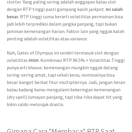
slotter. Yang paling sering adalah anggapan kalau slot
dengan RTP tinggi pasti gampang kasih jackpot.
Ini salah
besar.
RTP tinggi cuma berarti volatilitas permainan bisa
jadi lebih terprediksi dalam jangka panjang, tapi bukan
jaminan kemenangan harian. Faktor lain yang nggak kalah
penting adalah volatilitas atau variance.
Nah, Gates of Olympus ini sendiri termasuk slot dengan
volatilitas
HIGH
. Kombinasi RTP 96.5% + Volatilitas Tinggi
punya arti khusus: kemenangan mungkin nggak datang
sering-sering amat, tapi sekali kena, nominalnya bisa
besar banget berkat fitur multipliernya. Jadi, jangan heran
kalau kadang kamu mengalami kekeringan kemenangan
(dry spell) lumayan panjang, tapi tiba-tiba dapat hit yang
bikin saldo melonjak drastis.
Gimana Cara "Membaca" RTP Saat