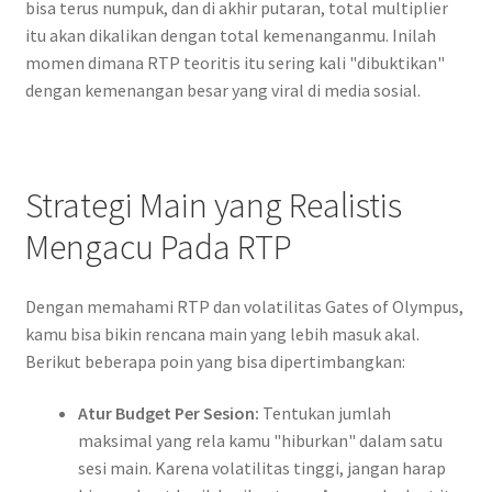
bisa terus numpuk, dan di akhir putaran, total multiplier
itu akan dikalikan dengan total kemenanganmu. Inilah
momen dimana RTP teoritis itu sering kali "dibuktikan"
dengan kemenangan besar yang viral di media sosial.
Strategi Main yang Realistis
Mengacu Pada RTP
Dengan memahami RTP dan volatilitas Gates of Olympus,
kamu bisa bikin rencana main yang lebih masuk akal.
Berikut beberapa poin yang bisa dipertimbangkan:
Atur Budget Per Sesion:
Tentukan jumlah
maksimal yang rela kamu "hiburkan" dalam satu
sesi main. Karena volatilitas tinggi, jangan harap