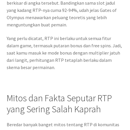
berkisar di angka tersebut. Bandingkan sama slot jadul
yang kadang RTP-nya cuma 92-94%, udah jelas Gates of
Olympus menawarkan peluang teoretis yang lebih
menguntungkan buat pemain.
Yang perlu dicatat, RTP ini berlaku untuk semua fitur
dalam game, termasuk putaran bonus dan free spins. Jadi,
saat kamu masuk ke mode bonus dengan multiplier jatuh
dari langit, perhitungan RTP tetaplah berlaku dalam
skema besar permainan.
Mitos dan Fakta Seputar RTP
yang Sering Salah Kaprah
Beredar banyak banget mitos tentang RTP di komunitas