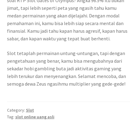
soal RTP Slot Gates of Olympus? Angka 96.5% itu bukan
jimat, tapi lebih seperti peta yang ngasih tahu kamu
medan permainan yang akan dijelajahi. Dengan modal
pemahaman ini, kamu bisa lebih siap secara mental dan
finansial. Kamu jadi tahu kapan harus agresif, kapan harus
sabar, dan kapan waktu yang tepat buat berhenti.
Slot tetaplah permainan untung-untungan, tapi dengan
pengetahuan yang benar, kamu bisa mengubahnya dari
sekadar hobi gambling buta jadi aktivitas gaming yang
lebih terukur dan menyenangkan. Selamat mencoba, dan
semoga dewa Zeus ngasihmu multiplier yang gede-gede!
Category:
Slot
Tag:
slot online uang asli