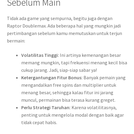
Sebelum Main
Tidak ada game yang sempurna, begitu juga dengan
Raptor Doublemax. Ada beberapa hal yang mungkin jadi
pertimbangan sebelum kamu memutuskan untuk terjun
bermain:
Volatilitas Tinggi:
Ini artinya kemenangan besar
memang mungkin, tapi frekuensi menang kecil bisa
cukup jarang. Jadi, siap-siap sabar ya!
Ketergantungan Fitur Bonus:
Banyak pemain yang
mengandalkan free spins dan multiplier untuk
menang besar, sehingga kalau fitur ini jarang
muncul, permainan bisa terasa kurang greget.
Perlu Strategi Taruhan:
Karena volatilitasnya,
penting untuk mengelola modal dengan baik agar
tidak cepat habis.