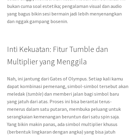
bukan cuma soal estetika; pengalaman visual dan audio
yang bagus bikin sesi bermain jadi lebih menyenangkan
dan nggak gampang bosenin.
Inti Kekuatan: Fitur Tumble dan
Multiplier yang Menggila
Nah, ini jantung dari Gates of Olympus. Setiap kali kamu
dapat kombinasi pemenang, simbol-simbol tersebut akan
meledak (
tumble
) dan memberi jalan bagi simbol baru
yang jatuh dari atas. Proses ini bisa berantai terus-
menerus dalam satu putaran, membuka peluang untuk
serangkaian kemenangan beruntun dari satu spin saja.
Yang bikin makin panas, ada simbol multiplier khusus
(berbentuk lingkaran dengan angka) yang bisa jatuh