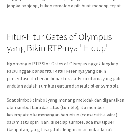
jangka panjang, bukan ramalan ajaib buat menang cepat.
Fitur-Fitur Gates of Olympus
yang Bikin RTP-nya "Hidup"
Ngomongin RTP Slot Gates of Olympus nggak lengkap
kalau nggak bahas fitur-fitur kerennya yang bikin
persentase itu benar-benar terasa. Fitur utama yang jadi
andalan adalah
Tumble Feature
dan
Multiplier Symbols
.
Saat simbol-simbol yang menang meledak dan digantikan
oleh simbol baru dari atas (tumble), itu memberi
kesempatan kemenangan beruntun (consecutive wins)
dalam satu spin. Nah, di setiap tumble, ada multiplier
(kelipatan) yang bisa jatuh dengan nilai mulai dari x2