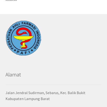
Alamat
Jalan Jendral Sudirman, Sebarus, Kec. Balik Bukit
Kabupaten Lampung Barat