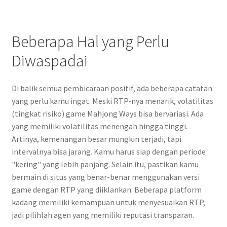
Beberapa Hal yang Perlu
Diwaspadai
Di balik semua pembicaraan positif, ada beberapa catatan
yang perlu kamu ingat. Meski RTP-nya menarik, volatilitas
(tingkat risiko) game Mahjong Ways bisa bervariasi. Ada
yang memiliki volatilitas menengah hingga tinggi.
Artinya, kemenangan besar mungkin terjadi, tapi
intervalnya bisa jarang. Kamu harus siap dengan periode
"kering" yang lebih panjang. Selain itu, pastikan kamu
bermain di situs yang benar-benar menggunakan versi
game dengan RTP yang diiklankan. Beberapa platform
kadang memiliki kemampuan untuk menyesuaikan RTP,
jadi pilihlah agen yang memiliki reputasi transparan.