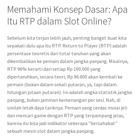
Memahami Konsep Dasar: Apa
Itu RTP dalam Slot Online?
Sebelum kita terjun lebih jauh, penting banget buat kita
sepakati dulu apa itu RTP. Return to Player (RTP) adalah
persentase teoretis dari total taruhan yang akan
dikembalikan ke pemain dalam jangka panjang. Misalnya,
RTP 96% berarti dari setiap Rp 100.000 yang
dipertaruhkan, secara teori, Rp 96.000 akan kembali ke
pemain (bukan dalam sekali putaran, ya, tapi dalam
hitungan jutaan putaran). Ini adalah angka statistik jangka
panjang, bukan jaminan kemenangan per sesi. Nah, di
sinilah letak daya tariknya. Pemain yang cerdas mulai jeli
dan mencari game dengan RTP yang terpampang jelas,
karena itu bisa jadi indikator seberapa "bersahabat"
sebuah mesin slot dalam jangka panjang.