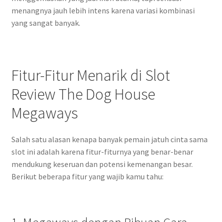
menangnya jauh lebih intens karena variasi kombinasi
yang sangat banyak.
Fitur-Fitur Menarik di Slot
Review The Dog House
Megaways
Salah satu alasan kenapa banyak pemain jatuh cinta sama
slot ini adalah karena fitur-fiturnya yang benar-benar
mendukung keseruan dan potensi kemenangan besar.
Berikut beberapa fitur yang wajib kamu tahu: