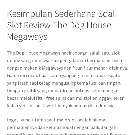
Kesimpulan Sederhana Soal
Slot Review The Dog House
Megaways
The Dog House Megaways hadir sebagai salah satu slot
online yang menawarkan pengalaman bermain berbeda
dengan mekanik Megaways dan fitur-fitur menarik lainnya.
Game ini cocok buat kamu yang ingin mencoba sesuatu
yang fresh tapi tetap mengusung tema lucu dan ringan.
Dengan grafik yang menarik dan potensi kemenangan
besar melalui fitur free spins dan multiplier, nggak heran
kalau slot ini jadi favorit banyak pemain di Indonesia.
Ingat, kunci utama saat main slot adalah nikmati
permainannya dan kelola modal dengan baik. Jangan
sampai keasyikan mengejar kemenangan malah bikin rugi.