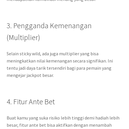
3. Pengganda Kemenangan
(Multiplier)
Selain sticky wild, ada juga multiplier yang bisa
meningkatkan nilai kemenangan secara signifikan. Ini
tentu jadi daya tarik tersendiri bagi para pemain yang
mengejar jackpot besar.
4. Fitur Ante Bet
Buat kamu yang suka risiko lebih tinggi demi hadiah lebih
besar, fitur ante bet bisa aktifkan dengan menambah