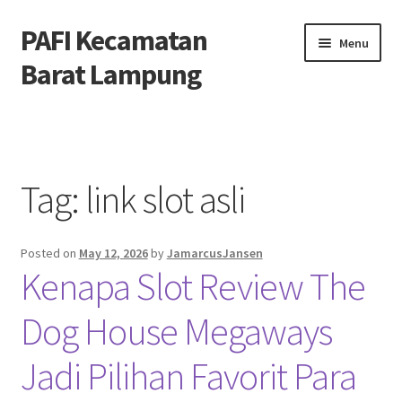
PAFI Kecamatan
Skip
Skip
Menu
to
to
Barat Lampung
navigation
content
Home
Hubungi Kami
Tag:
link slot asli
Privacy Policy
Posted on
May 12, 2026
by
JamarcusJansen
Tentang Kami
Kenapa Slot Review The
Dog House Megaways
Jadi Pilihan Favorit Para