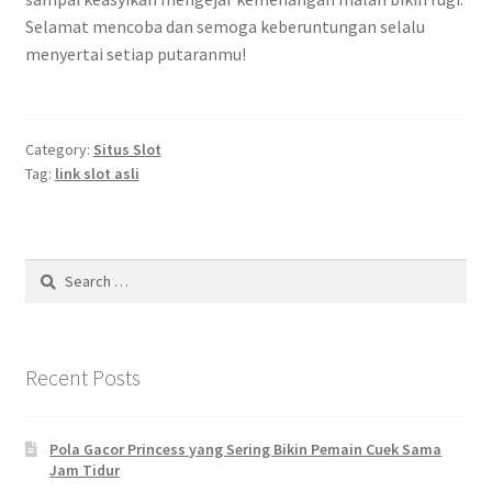
Selamat mencoba dan semoga keberuntungan selalu
menyertai setiap putaranmu!
Category:
Situs Slot
Tag:
link slot asli
Search
for:
Recent Posts
Pola Gacor Princess yang Sering Bikin Pemain Cuek Sama
Jam Tidur