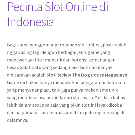
Pecinta Slot Online di
Indonesia
Bagi kamu penggemar permainan slot online, pasti sudah
nggak asing lagi dengan berbagai jenis game yang
menawarkan fitur menarik dan potensi kemenangan
besar. Salah satu yang sedang naik daun dan banyak
dibicarakan adalah
Slot Review The Dog House Megaways
.
Game ini bukan hanya menawarkan pengalaman bermain
yang menyenangkan, tapi juga punya mekanisme unik
yang membuatnya berbeda dari slot biasa. Yuk, kita bahas
lebih dalam soal apa saja yang bikin slot ini layak dicoba
dan bagaimana cara memaksimalkan peluang menang di
dalamnya.