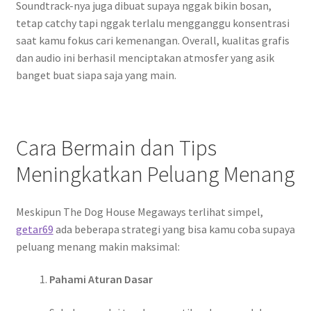
Soundtrack-nya juga dibuat supaya nggak bikin bosan,
tetap catchy tapi nggak terlalu mengganggu konsentrasi
saat kamu fokus cari kemenangan. Overall, kualitas grafis
dan audio ini berhasil menciptakan atmosfer yang asik
banget buat siapa saja yang main.
Cara Bermain dan Tips
Meningkatkan Peluang Menang
Meskipun The Dog House Megaways terlihat simpel,
getar69
ada beberapa strategi yang bisa kamu coba supaya
peluang menang makin maksimal:
Pahami Aturan Dasar