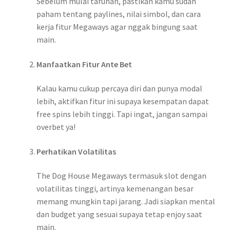
Sebelum mulai taruhan, pastikan kamu sudah
paham tentang paylines, nilai simbol, dan cara
kerja fitur Megaways agar nggak bingung saat
main.
Manfaatkan Fitur Ante Bet
Kalau kamu cukup percaya diri dan punya modal
lebih, aktifkan fitur ini supaya kesempatan dapat
free spins lebih tinggi. Tapi ingat, jangan sampai
overbet ya!
Perhatikan Volatilitas
The Dog House Megaways termasuk slot dengan
volatilitas tinggi, artinya kemenangan besar
memang mungkin tapi jarang. Jadi siapkan mental
dan budget yang sesuai supaya tetap enjoy saat
main.