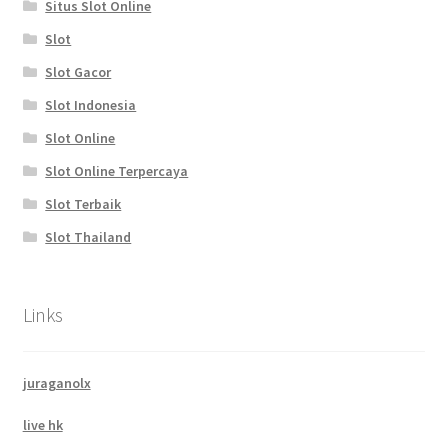
Situs Slot Online
Slot
Slot Gacor
Slot Indonesia
Slot Online
Slot Online Terpercaya
Slot Terbaik
Slot Thailand
Links
juraganolx
live hk