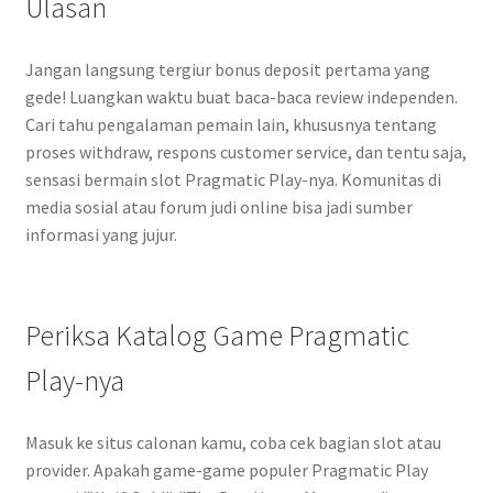
Ulasan
Jangan langsung tergiur bonus deposit pertama yang
gede! Luangkan waktu buat baca-baca review independen.
Cari tahu pengalaman pemain lain, khususnya tentang
proses withdraw, respons customer service, dan tentu saja,
sensasi bermain slot Pragmatic Play-nya. Komunitas di
media sosial atau forum judi online bisa jadi sumber
informasi yang jujur.
Periksa Katalog Game Pragmatic
Play-nya
Masuk ke situs calonan kamu, coba cek bagian slot atau
provider. Apakah game-game populer Pragmatic Play