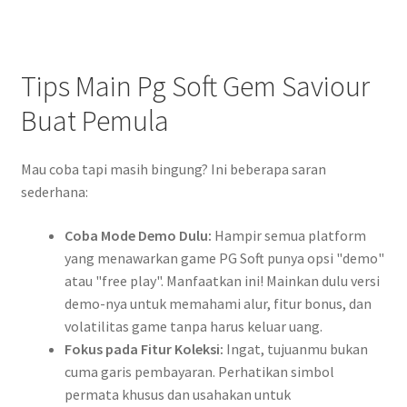
Tips Main Pg Soft Gem Saviour
Buat Pemula
Mau coba tapi masih bingung? Ini beberapa saran
sederhana:
Coba Mode Demo Dulu:
Hampir semua platform
yang menawarkan game PG Soft punya opsi "demo"
atau "free play". Manfaatkan ini! Mainkan dulu versi
demo-nya untuk memahami alur, fitur bonus, dan
volatilitas game tanpa harus keluar uang.
Fokus pada Fitur Koleksi:
Ingat, tujuanmu bukan
cuma garis pembayaran. Perhatikan simbol
permata khusus dan usahakan untuk