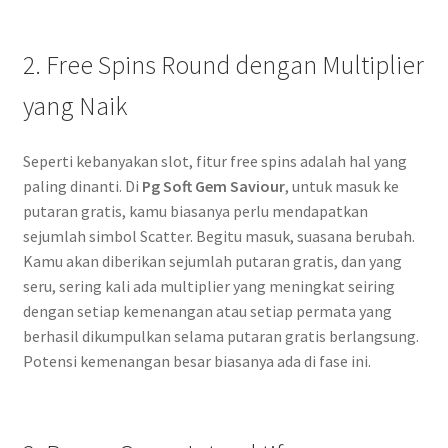
2. Free Spins Round dengan Multiplier
yang Naik
Seperti kebanyakan slot, fitur free spins adalah hal yang
paling dinanti. Di
Pg Soft Gem Saviour
, untuk masuk ke
putaran gratis, kamu biasanya perlu mendapatkan
sejumlah simbol Scatter. Begitu masuk, suasana berubah.
Kamu akan diberikan sejumlah putaran gratis, dan yang
seru, sering kali ada multiplier yang meningkat seiring
dengan setiap kemenangan atau setiap permata yang
berhasil dikumpulkan selama putaran gratis berlangsung.
Potensi kemenangan besar biasanya ada di fase ini.