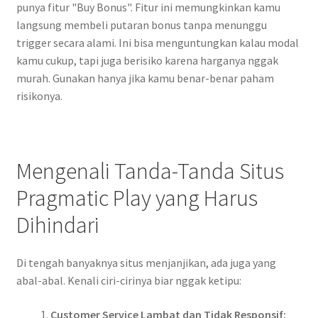
punya fitur "Buy Bonus". Fitur ini memungkinkan kamu
langsung membeli putaran bonus tanpa menunggu
trigger secara alami. Ini bisa menguntungkan kalau modal
kamu cukup, tapi juga berisiko karena harganya nggak
murah. Gunakan hanya jika kamu benar-benar paham
risikonya.
Mengenali Tanda-Tanda Situs
Pragmatic Play yang Harus
Dihindari
Di tengah banyaknya situs menjanjikan, ada juga yang
abal-abal. Kenali ciri-cirinya biar nggak ketipu:
Customer Service Lambat dan Tidak Responsif: