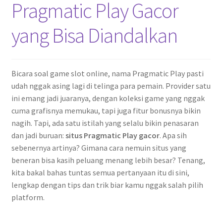
Pragmatic Play Gacor
yang Bisa Diandalkan
Bicara soal game slot online, nama Pragmatic Play pasti
udah nggak asing lagi di telinga para pemain. Provider satu
ini emang jadi juaranya, dengan koleksi game yang nggak
cuma grafisnya memukau, tapi juga fitur bonusnya bikin
nagih. Tapi, ada satu istilah yang selalu bikin penasaran
dan jadi buruan:
situs Pragmatic Play gacor
. Apa sih
sebenernya artinya? Gimana cara nemuin situs yang
beneran bisa kasih peluang menang lebih besar? Tenang,
kita bakal bahas tuntas semua pertanyaan itu di sini,
lengkap dengan tips dan trik biar kamu nggak salah pilih
platform.