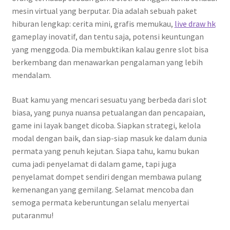
mesin virtual yang berputar. Dia adalah sebuah paket
hiburan lengkap: cerita mini, grafis memukau,
live draw hk
gameplay inovatif, dan tentu saja, potensi keuntungan
yang menggoda. Dia membuktikan kalau genre slot bisa
berkembang dan menawarkan pengalaman yang lebih
mendalam.
Buat kamu yang mencari sesuatu yang berbeda dari slot
biasa, yang punya nuansa petualangan dan pencapaian,
game ini layak banget dicoba. Siapkan strategi, kelola
modal dengan baik, dan siap-siap masuk ke dalam dunia
permata yang penuh kejutan. Siapa tahu, kamu bukan
cuma jadi penyelamat di dalam game, tapi juga
penyelamat dompet sendiri dengan membawa pulang
kemenangan yang gemilang. Selamat mencoba dan
semoga permata keberuntungan selalu menyertai
putaranmu!