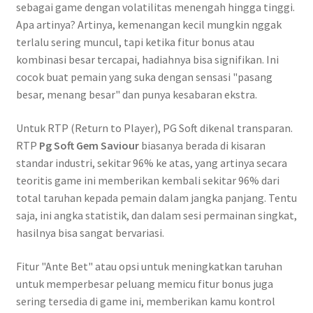
sebagai game dengan volatilitas menengah hingga tinggi.
Apa artinya? Artinya, kemenangan kecil mungkin nggak
terlalu sering muncul, tapi ketika fitur bonus atau
kombinasi besar tercapai, hadiahnya bisa signifikan. Ini
cocok buat pemain yang suka dengan sensasi "pasang
besar, menang besar" dan punya kesabaran ekstra.
Untuk RTP (Return to Player), PG Soft dikenal transparan.
RTP
Pg Soft Gem Saviour
biasanya berada di kisaran
standar industri, sekitar 96% ke atas, yang artinya secara
teoritis game ini memberikan kembali sekitar 96% dari
total taruhan kepada pemain dalam jangka panjang. Tentu
saja, ini angka statistik, dan dalam sesi permainan singkat,
hasilnya bisa sangat bervariasi.
Fitur "Ante Bet" atau opsi untuk meningkatkan taruhan
untuk memperbesar peluang memicu fitur bonus juga
sering tersedia di game ini, memberikan kamu kontrol