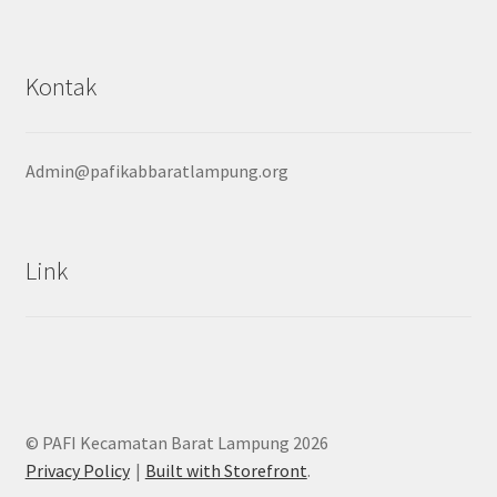
Kontak
Admin@pafikabbaratlampung.org
Link
© PAFI Kecamatan Barat Lampung 2026
Privacy Policy
Built with Storefront
.