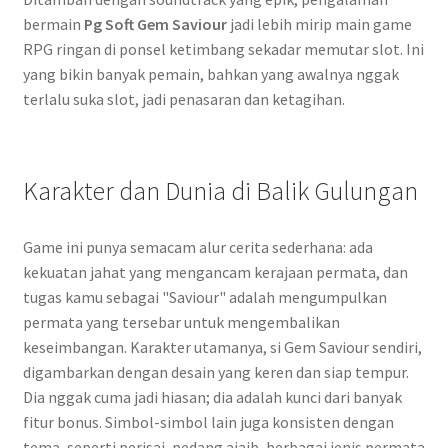
bermain
Pg Soft Gem Saviour
jadi lebih mirip main game
RPG ringan di ponsel ketimbang sekadar memutar slot. Ini
yang bikin banyak pemain, bahkan yang awalnya nggak
terlalu suka slot, jadi penasaran dan ketagihan.
Karakter dan Dunia di Balik Gulungan
Game ini punya semacam alur cerita sederhana: ada
kekuatan jahat yang mengancam kerajaan permata, dan
tugas kamu sebagai "Saviour" adalah mengumpulkan
permata yang tersebar untuk mengembalikan
keseimbangan. Karakter utamanya, si Gem Saviour sendiri,
digambarkan dengan desain yang keren dan siap tempur.
Dia nggak cuma jadi hiasan; dia adalah kunci dari banyak
fitur bonus. Simbol-simbol lain juga konsisten dengan
tema, seperti perisai, pedang ajaib, berbagai jenis permata