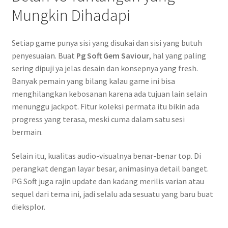
Mungkin Dihadapi
Setiap game punya sisi yang disukai dan sisi yang butuh
penyesuaian. Buat
Pg Soft Gem Saviour
, hal yang paling
sering dipuji ya jelas desain dan konsepnya yang fresh.
Banyak pemain yang bilang kalau game ini bisa
menghilangkan kebosanan karena ada tujuan lain selain
menunggu jackpot. Fitur koleksi permata itu bikin ada
progress yang terasa, meski cuma dalam satu sesi
bermain.
Selain itu, kualitas audio-visualnya benar-benar top. Di
perangkat dengan layar besar, animasinya detail banget.
PG Soft juga rajin update dan kadang merilis varian atau
sequel dari tema ini, jadi selalu ada sesuatu yang baru buat
dieksplor.