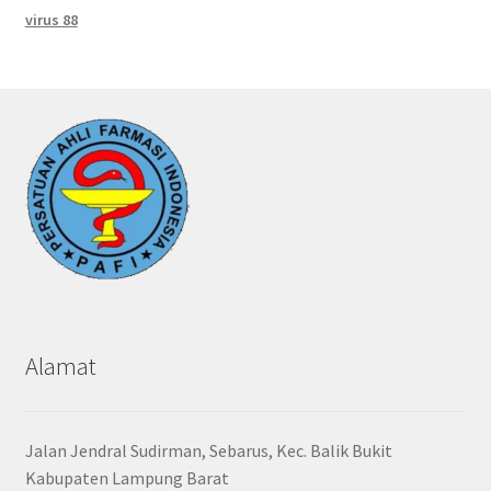
virus 88
Alamat
Jalan Jendral Sudirman, Sebarus, Kec. Balik Bukit
Kabupaten Lampung Barat