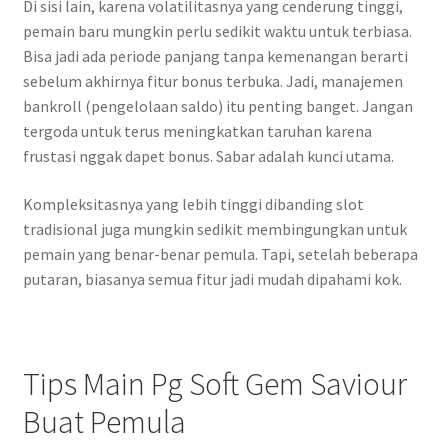
Di sisi lain, karena volatilitasnya yang cenderung tinggi,
pemain baru mungkin perlu sedikit waktu untuk terbiasa.
Bisa jadi ada periode panjang tanpa kemenangan berarti
sebelum akhirnya fitur bonus terbuka. Jadi, manajemen
bankroll (pengelolaan saldo) itu penting banget. Jangan
tergoda untuk terus meningkatkan taruhan karena
frustasi nggak dapet bonus. Sabar adalah kunci utama.
Kompleksitasnya yang lebih tinggi dibanding slot
tradisional juga mungkin sedikit membingungkan untuk
pemain yang benar-benar pemula. Tapi, setelah beberapa
putaran, biasanya semua fitur jadi mudah dipahami kok.
Tips Main Pg Soft Gem Saviour
Buat Pemula