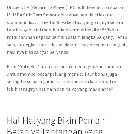
Untuk RTP (Return to Player), PG Soft dikenal transparan.
RTP
Pg Soft Gem Saviour
biasanya berada di kisaran
standar industri, sekitar 96% ke atas, yang artinya secara
teoritis game ini memberikan kembali sekitar 96% dari
total taruhan kepada pemain dalam jangka panjang. Tentu
saja, ini angka statistik, dan dalam sesi permainan singkat,
hasilnya bisa sangat bervariasi.
Fitur "Ante Bet" atau opsi untuk meningkatkan taruhan
untuk memperbesar peluang memicu fitur bonus juga
sering tersedia di game ini, memberikan kamu kontrol
lebih atas gaya bermain dan risiko yang mau diambil.
Hal-Hal yang Bikin Pemain
Betah vs Tantangan yang