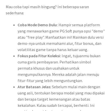
Mau coba tapi masih bingung? Ini beberapa saran
sederhana:
Coba Mode Demo Dulu:
Hampir semua platform
yang menawarkan game PG Soft punya opsi "demo"
atau "free play". Manfaatkan ini! Mainkan dulu versi
demo-nya untuk memahami alur, fitur bonus, dan
volatilitas game tanpa harus keluar uang.
Fokus pada Fitur Koleksi:
Ingat, tujuanmu bukan
cuma garis pembayaran. Perhatikan simbol
permata khusus dan usahakan untuk
mengumpulkannya. Mereka adalah jalan menuju
fitur-fitur yang lebih menguntungkan.
Atur Batasan Jelas:
Sebelum mulai main dengan
uang asli, tentukan berapa modal yang mau dipakai
dan berapa target kemenangan atau batas
kekalahan. Kalau sudah tercapai, berhenti. Ini