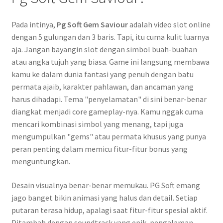
Pada intinya,
Pg Soft Gem Saviour
adalah video slot online
dengan 5 gulungan dan 3 baris. Tapi, itu cuma kulit luarnya
aja. Jangan bayangin slot dengan simbol buah-buahan
atau angka tujuh yang biasa. Game ini langsung membawa
kamu ke dalam dunia fantasi yang penuh dengan batu
permata ajaib, karakter pahlawan, dan ancaman yang
harus dihadapi. Tema "penyelamatan" di sini benar-benar
diangkat menjadi core gameplay-nya. Kamu nggak cuma
mencari kombinasi simbol yang menang, tapi juga
mengumpulkan "gems" atau permata khusus yang punya
peran penting dalam memicu fitur-fitur bonus yang
menguntungkan.
Desain visualnya benar-benar memukau. PG Soft emang
jago banget bikin animasi yang halus dan detail. Setiap
putaran terasa hidup, apalagi saat fitur-fitur spesial aktif.
Ditambah dengan soundtrack yang epik, pengalaman