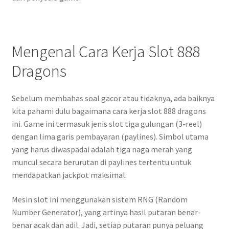
Mengenal Cara Kerja Slot 888
Dragons
Sebelum membahas soal gacor atau tidaknya, ada baiknya
kita pahami dulu bagaimana cara kerja slot 888 dragons
ini. Game ini termasuk jenis slot tiga gulungan (3-reel)
dengan lima garis pembayaran (paylines). Simbol utama
yang harus diwaspadai adalah tiga naga merah yang
muncul secara berurutan di paylines tertentu untuk
mendapatkan jackpot maksimal.
Mesin slot ini menggunakan sistem RNG (Random
Number Generator), yang artinya hasil putaran benar-
benar acak dan adil. Jadi, setiap putaran punya peluang