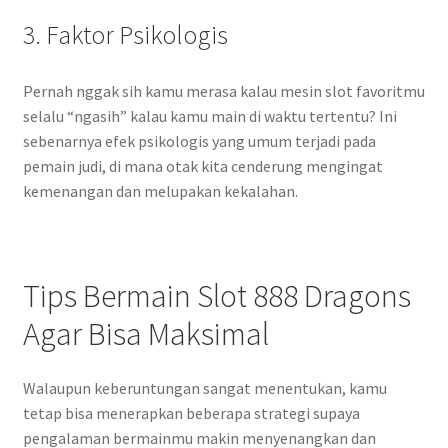
3. Faktor Psikologis
Pernah nggak sih kamu merasa kalau mesin slot favoritmu
selalu “ngasih” kalau kamu main di waktu tertentu? Ini
sebenarnya efek psikologis yang umum terjadi pada
pemain judi, di mana otak kita cenderung mengingat
kemenangan dan melupakan kekalahan.
Tips Bermain Slot 888 Dragons
Agar Bisa Maksimal
Walaupun keberuntungan sangat menentukan, kamu
tetap bisa menerapkan beberapa strategi supaya
pengalaman bermainmu makin menyenangkan dan