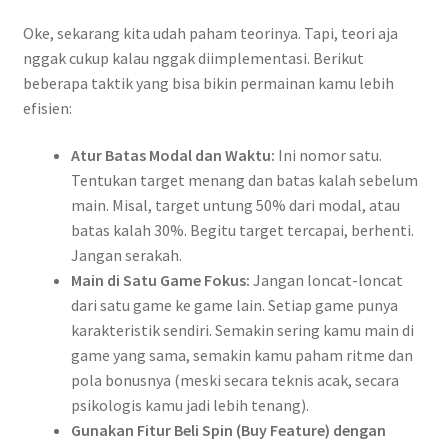
Oke, sekarang kita udah paham teorinya. Tapi, teori aja
nggak cukup kalau nggak diimplementasi. Berikut
beberapa taktik yang bisa bikin permainan kamu lebih
efisien:
Atur Batas Modal dan Waktu:
Ini nomor satu.
Tentukan target menang dan batas kalah sebelum
main. Misal, target untung 50% dari modal, atau
batas kalah 30%. Begitu target tercapai, berhenti.
Jangan serakah.
Main di Satu Game Fokus:
Jangan loncat-loncat
dari satu game ke game lain. Setiap game punya
karakteristik sendiri. Semakin sering kamu main di
game yang sama, semakin kamu paham ritme dan
pola bonusnya (meski secara teknis acak, secara
psikologis kamu jadi lebih tenang).
Gunakan Fitur Beli Spin (Buy Feature) dengan