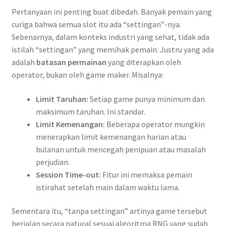
Pertanyaan ini penting buat dibedah. Banyak pemain yang
curiga bahwa semua slot itu ada “settingan”-nya.
Sebenarnya, dalam konteks industri yang sehat, tidak ada
istilah “settingan” yang memihak pemain. Justru yang ada
adalah
batasan permainan
yang diterapkan oleh
operator, bukan oleh game maker. Misalnya:
Limit Taruhan:
Setiap game punya minimum dan
maksimum taruhan. Ini standar.
Limit Kemenangan:
Beberapa operator mungkin
menerapkan limit kemenangan harian atau
bulanan untuk mencegah penipuan atau masalah
perjudian.
Session Time-out:
Fitur ini memaksa pemain
istirahat setelah main dalam waktu lama.
Sementara itu, “tanpa settingan” artinya game tersebut
berjalan secara natural sesuai algoritma RNG yang sudah