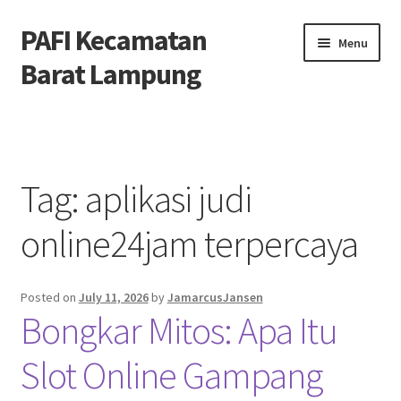
PAFI Kecamatan
Skip
Skip
Menu
to
to
Barat Lampung
navigation
content
Home
Hubungi Kami
Tag:
aplikasi judi
Privacy Policy
online24jam terpercaya
Tentang Kami
Posted on
July 11, 2026
by
JamarcusJansen
Bongkar Mitos: Apa Itu
Slot Online Gampang