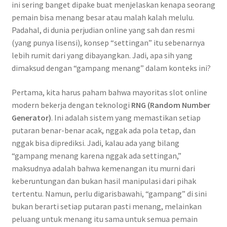
ini sering banget dipake buat menjelaskan kenapa seorang
pemain bisa menang besar atau malah kalah melulu.
Padahal, di dunia perjudian online yang sah dan resmi
(yang punya lisensi), konsep “settingan” itu sebenarnya
lebih rumit dari yang dibayangkan. Jadi, apa sih yang
dimaksud dengan “gampang menang” dalam konteks ini?
Pertama, kita harus paham bahwa mayoritas slot online
modern bekerja dengan teknologi
RNG (Random Number
Generator)
. Ini adalah sistem yang memastikan setiap
putaran benar-benar acak, nggak ada pola tetap, dan
nggak bisa diprediksi. Jadi, kalau ada yang bilang
“gampang menang karena nggak ada settingan,”
maksudnya adalah bahwa kemenangan itu murni dari
keberuntungan dan bukan hasil manipulasi dari pihak
tertentu. Namun, perlu digarisbawahi, “gampang” di sini
bukan berarti setiap putaran pasti menang, melainkan
peluang untuk menang itu sama untuk semua pemain