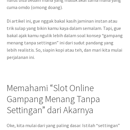
cuma omdo (omong doang).
Di artikel ini, gue nggak bakal kasih jaminan instan atau
trik sulap yang bikin kamu kaya dalam semalam. Tapi, gue
bakal ajak kamu ngulik lebih dalam soal konsep “gampang
menang tanpa settingan” ini dari sudut pandang yang
lebih realistis. So, siapin kopi atau teh, dan mari kita mulai
perjalanan ini.
Memahami “Slot Online
Gampang Menang Tanpa
Settingan” dari Akarnya
Oke, kita mulai dari yang paling dasar. Istilah “settingan”