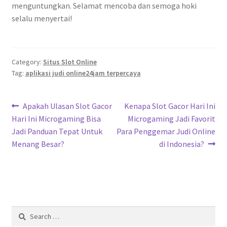
menguntungkan. Selamat mencoba dan semoga hoki
selalu menyertai!
Category:
Situs Slot Online
Tag:
aplikasi judi online24jam terpercaya
Post
Previous
Next
Apakah Ulasan Slot Gacor
Kenapa Slot Gacor Hari Ini
post:
post:
Hari Ini Microgaming Bisa
Microgaming Jadi Favorit
navigation
Jadi Panduan Tepat Untuk
Para Penggemar Judi Online
Menang Besar?
di Indonesia?
Search
for: