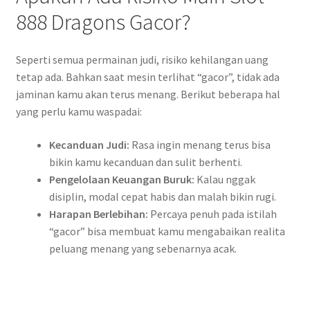
888 Dragons Gacor?
Seperti semua permainan judi, risiko kehilangan uang
tetap ada. Bahkan saat mesin terlihat “gacor”, tidak ada
jaminan kamu akan terus menang. Berikut beberapa hal
yang perlu kamu waspadai:
Kecanduan Judi:
Rasa ingin menang terus bisa
bikin kamu kecanduan dan sulit berhenti.
Pengelolaan Keuangan Buruk:
Kalau nggak
disiplin, modal cepat habis dan malah bikin rugi.
Harapan Berlebihan:
Percaya penuh pada istilah
“gacor” bisa membuat kamu mengabaikan realita
peluang menang yang sebenarnya acak.