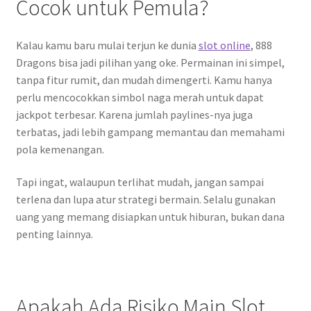
Cocok untuk Pemula?
Kalau kamu baru mulai terjun ke dunia
slot online
, 888
Dragons bisa jadi pilihan yang oke. Permainan ini simpel,
tanpa fitur rumit, dan mudah dimengerti. Kamu hanya
perlu mencocokkan simbol naga merah untuk dapat
jackpot terbesar. Karena jumlah paylines-nya juga
terbatas, jadi lebih gampang memantau dan memahami
pola kemenangan.
Tapi ingat, walaupun terlihat mudah, jangan sampai
terlena dan lupa atur strategi bermain. Selalu gunakan
uang yang memang disiapkan untuk hiburan, bukan dana
penting lainnya.
Apakah Ada Risiko Main Slot