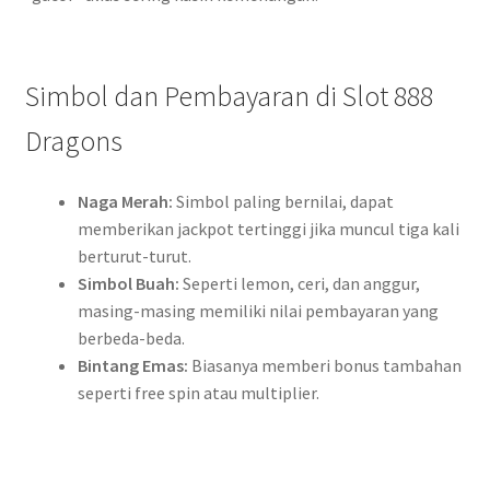
Simbol dan Pembayaran di Slot 888
Dragons
Naga Merah:
Simbol paling bernilai, dapat
memberikan jackpot tertinggi jika muncul tiga kali
berturut-turut.
Simbol Buah:
Seperti lemon, ceri, dan anggur,
masing-masing memiliki nilai pembayaran yang
berbeda-beda.
Bintang Emas:
Biasanya memberi bonus tambahan
seperti free spin atau multiplier.