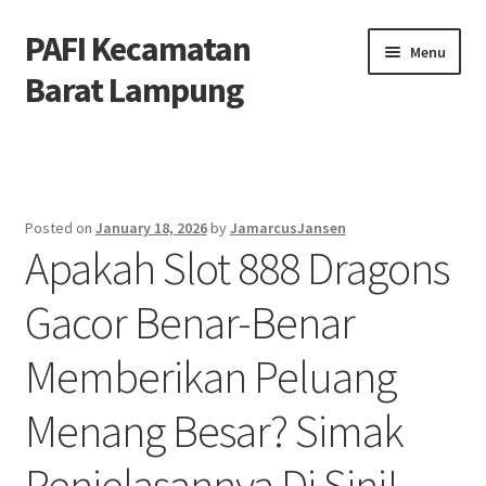
PAFI Kecamatan
Skip
Skip
Menu
to
to
Barat Lampung
navigation
content
Home
Hubungi Kami
Posted on
January 18, 2026
by
JamarcusJansen
Apakah Slot 888 Dragons
Privacy Policy
Gacor Benar-Benar
Tentang Kami
Memberikan Peluang
Menang Besar? Simak
Penjelasannya Di Sini!