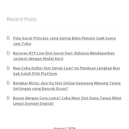
Recent Posts
Pola Gacor Princess yang Sering Bikin Pemain Cuek Sama
Jam Tidur
Bocoran RTP Live Slot Gacor Hari: Rahasia Mendapatkan
Jackpot dengan Modal Kecil
Mau Coba Daftar Slot Server Luar? Ini Panduan Lengkap Biar
Gak Salah Pilih Platform
Bongkar Mitos: Apa Itu Slot Online Gampang Menang Tanpa
Settingan yang Banyak Dicari?
Bosan dengan Cara Lama? Coba Main Slot Dana Tanpa Ribet
Lewat Dompet Digital!
August 2026