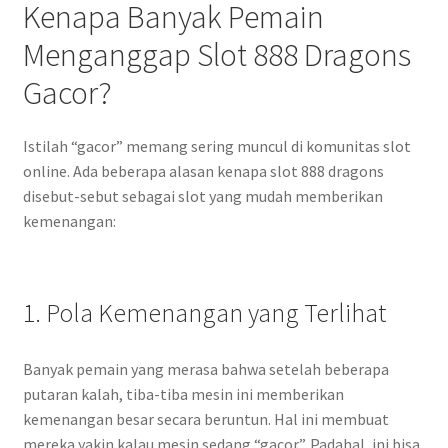
Kenapa Banyak Pemain
Menganggap Slot 888 Dragons
Gacor?
Istilah “gacor” memang sering muncul di komunitas slot
online. Ada beberapa alasan kenapa slot 888 dragons
disebut-sebut sebagai slot yang mudah memberikan
kemenangan:
1. Pola Kemenangan yang Terlihat
Banyak pemain yang merasa bahwa setelah beberapa
putaran kalah, tiba-tiba mesin ini memberikan
kemenangan besar secara beruntun. Hal ini membuat
mereka yakin kalau mesin sedang “gacor”. Padahal, ini bisa