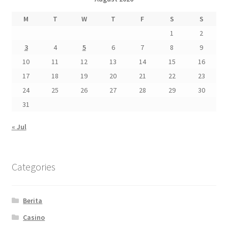
M
T
W
T
F
S
S
1
2
3
4
5
6
7
8
9
10
11
12
13
14
15
16
17
18
19
20
21
22
23
24
25
26
27
28
29
30
31
« Jul
Categories
Berita
Casino