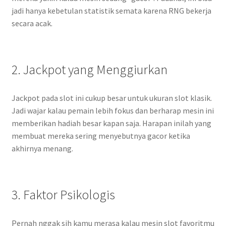
jadi hanya kebetulan statistik semata karena RNG bekerja
secara acak.
2. Jackpot yang Menggiurkan
Jackpot pada slot ini cukup besar untuk ukuran slot klasik.
Jadi wajar kalau pemain lebih fokus dan berharap mesin ini
memberikan hadiah besar kapan saja. Harapan inilah yang
membuat mereka sering menyebutnya gacor ketika
akhirnya menang.
3. Faktor Psikologis
Pernah nggak sih kamu merasa kalau mesin slot favoritmu