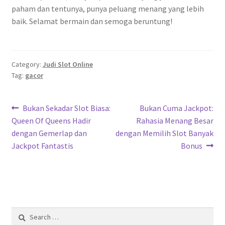
paham dan tentunya, punya peluang menang yang lebih
baik. Selamat bermain dan semoga beruntung!
Category:
Judi Slot Online
Tag:
gacor
Post
Previous
Next
Bukan Sekadar Slot Biasa:
Bukan Cuma Jackpot:
post:
post:
Queen Of Queens Hadir
Rahasia Menang Besar
navigation
dengan Gemerlap dan
dengan Memilih Slot Banyak
Jackpot Fantastis
Bonus
Search
for: