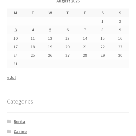
August 2026
M
T
W
T
F
S
S
1
2
3
4
5
6
7
8
9
10
11
12
13
14
15
16
17
18
19
20
21
22
23
24
25
26
27
28
29
30
31
« Jul
Categories
Berita
Casino