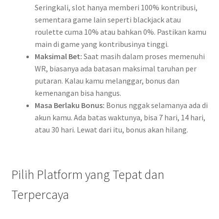
Seringkali, slot hanya memberi 100% kontribusi,
sementara game lain seperti blackjack atau
roulette cuma 10% atau bahkan 0%. Pastikan kamu
main di game yang kontribusinya tinggi.
Maksimal Bet:
Saat masih dalam proses memenuhi
WR, biasanya ada batasan maksimal taruhan per
putaran. Kalau kamu melanggar, bonus dan
kemenangan bisa hangus.
Masa Berlaku Bonus:
Bonus nggak selamanya ada di
akun kamu. Ada batas waktunya, bisa 7 hari, 14 hari,
atau 30 hari. Lewat dari itu, bonus akan hilang.
Pilih Platform yang Tepat dan
Terpercaya