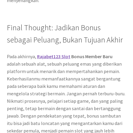
menyenangkan.
Final Thought: Jadikan Bonus
sebagai Peluang, Bukan Tujuan Akhir
Pada akhirnya,
Rajabet123 Slot
Bonus Member Baru
adalah sebuah alat, sebuah peluang emas yang diberikan
platform untuk menarik dan mempertahankan pemain.
Keberhasilanmu memanfaatkannya sangat bergantung
pada seberapa baik kamu memahami aturan dan
mengelola strategi bermain. Jangan pernah terburu-buru.
Nikmati prosesnya, pelajari setiap game, dan yang paling
penting, tetap bermain dengan santai dan bertanggung
jawab. Dengan pendekatan yang tepat, bonus sambutan
itu bisa jadi batu loncatan yang mengantarkan kamu dari
sekedar pemula, menjadi pemain slot yang jauh lebih