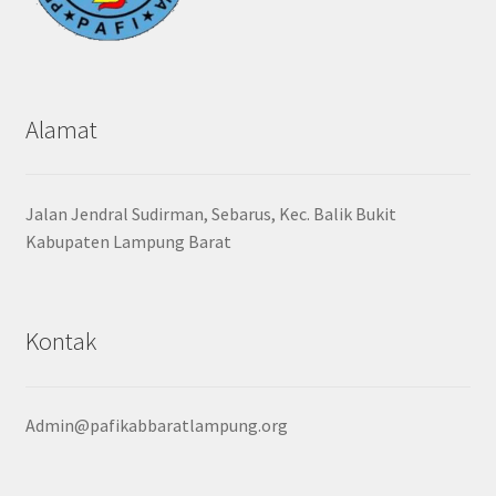
Alamat
Jalan Jendral Sudirman, Sebarus, Kec. Balik Bukit
Kabupaten Lampung Barat
Kontak
Admin@pafikabbaratlampung.org