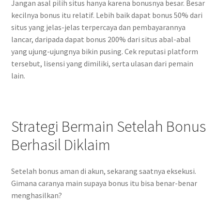
Jangan asal pilih situs hanya karena bonusnya besar. Besar
kecilnya bonus itu relatif. Lebih baik dapat bonus 50% dari
situs yang jelas-jelas terpercaya dan pembayarannya
lancar, daripada dapat bonus 200% dari situs abal-abal
yang ujung-ujungnya bikin pusing. Cek reputasi platform
tersebut, lisensi yang dimiliki, serta ulasan dari pemain
lain.
Strategi Bermain Setelah Bonus
Berhasil Diklaim
Setelah bonus aman di akun, sekarang saatnya eksekusi.
Gimana caranya main supaya bonus itu bisa benar-benar
menghasilkan?