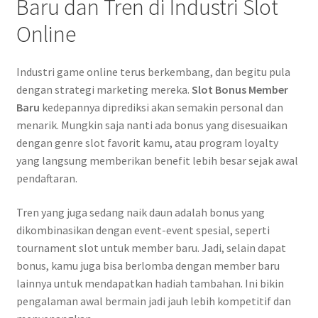
Baru dan Tren di Industri Slot
Online
Industri game online terus berkembang, dan begitu pula
dengan strategi marketing mereka.
Slot Bonus Member
Baru
kedepannya diprediksi akan semakin personal dan
menarik. Mungkin saja nanti ada bonus yang disesuaikan
dengan genre slot favorit kamu, atau program loyalty
yang langsung memberikan benefit lebih besar sejak awal
pendaftaran.
Tren yang juga sedang naik daun adalah bonus yang
dikombinasikan dengan event-event spesial, seperti
tournament slot untuk member baru. Jadi, selain dapat
bonus, kamu juga bisa berlomba dengan member baru
lainnya untuk mendapatkan hadiah tambahan. Ini bikin
pengalaman awal bermain jadi jauh lebih kompetitif dan