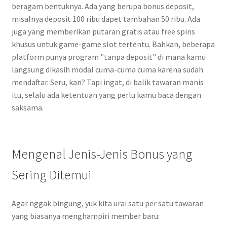
beragam bentuknya. Ada yang berupa bonus deposit,
misalnya deposit 100 ribu dapet tambahan 50 ribu. Ada
juga yang memberikan putaran gratis atau free spins
khusus untuk game-game slot tertentu. Bahkan, beberapa
platform punya program "tanpa deposit" di mana kamu
langsung dikasih modal cuma-cuma cuma karena sudah
mendaftar. Seru, kan? Tapi ingat, di balik tawaran manis
itu, selalu ada ketentuan yang perlu kamu baca dengan
saksama.
Mengenal Jenis-Jenis Bonus yang
Sering Ditemui
Agar nggak bingung, yuk kita urai satu per satu tawaran
yang biasanya menghampiri member baru: