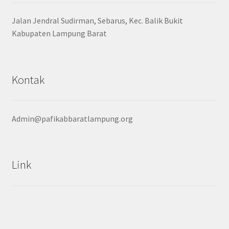
Jalan Jendral Sudirman, Sebarus, Kec. Balik Bukit
Kabupaten Lampung Barat
Kontak
Admin@pafikabbaratlampung.org
Link