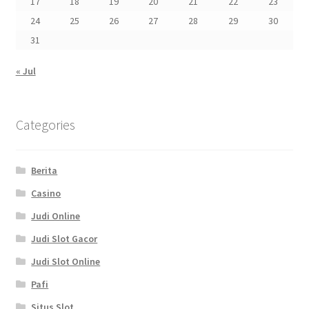
17
18
19
20
21
22
23
24
25
26
27
28
29
30
31
« Jul
Categories
Berita
Casino
Judi Online
Judi Slot Gacor
Judi Slot Online
Pafi
Situs Slot