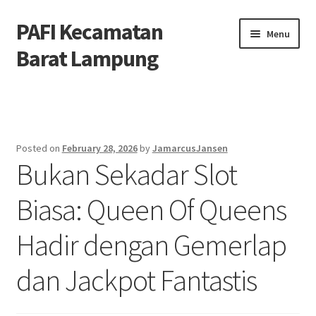
PAFI Kecamatan
Skip
Skip
Menu
to
to
Barat Lampung
navigation
content
Home
Hubungi Kami
Posted on
February 28, 2026
by
JamarcusJansen
Bukan Sekadar Slot
Privacy Policy
Biasa: Queen Of Queens
Tentang Kami
Hadir dengan Gemerlap
dan Jackpot Fantastis