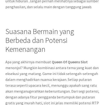
untuk hiburan. Jangan pernah melihatnya sebagai sumber
penghasilan, dan selalu main dengan tanggung jawab.
Suasana Bermain yang
Berbeda dan Potensi
Kemenangan
Apa yang akhirnya membuat
Queen Of Queens Slot
menonjol? Mungkin kombinasi antara tema yang kuat dan
eksekusi yang matang. Game ini tidak setengah-setengah
dalam menghadirkan nuansa kerajaan. Setiap putaran
terasa seperti upacara kecil, menunggu apakah sang ratu
akan menganugerahkan keberuntungan. Dari segi potensi,
dengan adanya fitur pengganda bertumpuk dan putaran
gratis yang murah hati, slot ini jelas memiliki potensi RTP