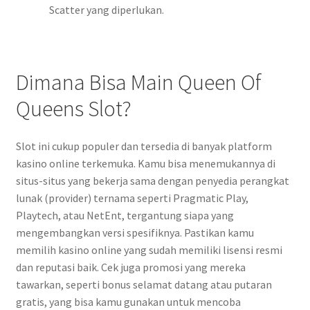
Scatter yang diperlukan.
Dimana Bisa Main Queen Of
Queens Slot?
Slot ini cukup populer dan tersedia di banyak platform
kasino online terkemuka. Kamu bisa menemukannya di
situs-situs yang bekerja sama dengan penyedia perangkat
lunak (provider) ternama seperti Pragmatic Play,
Playtech, atau NetEnt, tergantung siapa yang
mengembangkan versi spesifiknya. Pastikan kamu
memilih kasino online yang sudah memiliki lisensi resmi
dan reputasi baik. Cek juga promosi yang mereka
tawarkan, seperti bonus selamat datang atau putaran
gratis, yang bisa kamu gunakan untuk mencoba