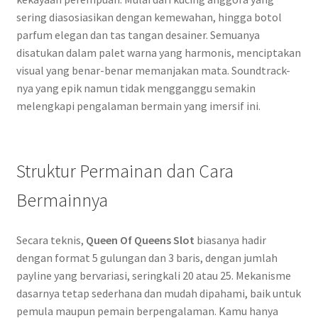
sering diasosiasikan dengan kemewahan, hingga botol
parfum elegan dan tas tangan desainer. Semuanya
disatukan dalam palet warna yang harmonis, menciptakan
visual yang benar-benar memanjakan mata. Soundtrack-
nya yang epik namun tidak mengganggu semakin
melengkapi pengalaman bermain yang imersif ini.
Struktur Permainan dan Cara
Bermainnya
Secara teknis,
Queen Of Queens Slot
biasanya hadir
dengan format 5 gulungan dan 3 baris, dengan jumlah
payline yang bervariasi, seringkali 20 atau 25. Mekanisme
dasarnya tetap sederhana dan mudah dipahami, baik untuk
pemula maupun pemain berpengalaman. Kamu hanya