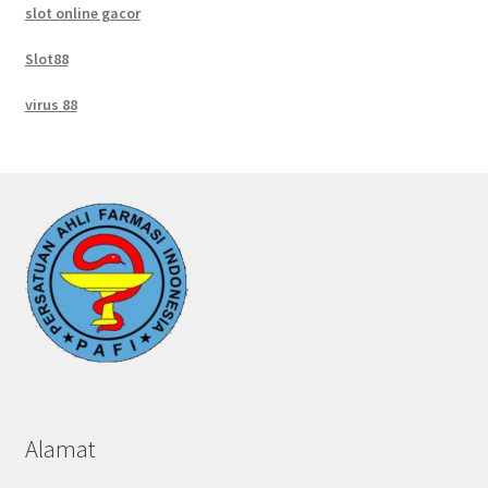
slot online gacor
Slot88
virus 88
Alamat