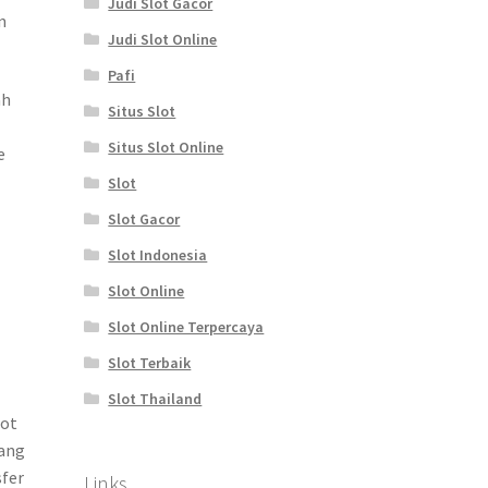
Judi Slot Gacor
n
Judi Slot Online
Pafi
ah
Situs Slot
Situs Slot Online
e
Slot
Slot Gacor
Slot Indonesia
Slot Online
Slot Online Terpercaya
Slot Terbaik
Slot Thailand
lot
yang
sfer
Links