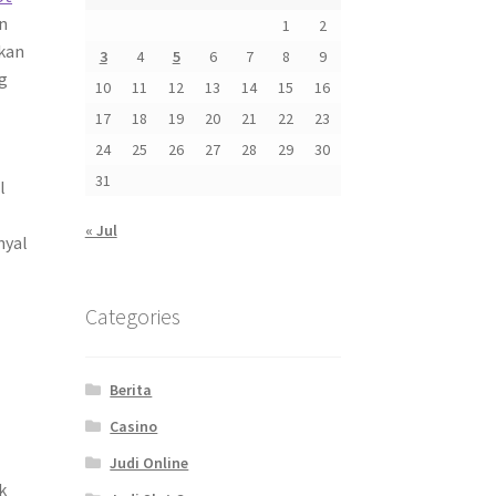
n
1
2
ikan
3
4
5
6
7
8
9
g
10
11
12
13
14
15
16
17
18
19
20
21
22
23
24
25
26
27
28
29
30
31
l
« Jul
nyal
Categories
Berita
Casino
Judi Online
k