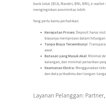
bank lokal (BCA, Mandiri, BNI, BRI), e-walle
menginginkan anonimitas lebih.
Yang perlu kamu perhatikan:
Kecepatan Proses:
Deposit harus inst
biasanya memproses dalam hitungan j
Tanpa Biaya Tersembunyi:
Transparan
awal.
Batasan yang Masuk Akal:
Minimal dep
kalangan, dan minimal penarikan yang
Keamanan Ekstra:
Menggunakan teknol
dan data pribadimu dari tangan-tanga
Layanan Pelanggan: Partner