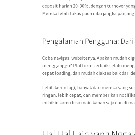
deposit harian 20-30%, dengan turnover yang
Mereka lebih fokus pada nilai jangka panj
Pengalaman Pengguna: Dari 
Coba navigasi websitenya. Apakah mudah dig
mengganggu? Platform terbaik selalu mengu
cepat loading, dan mudah diakses baik dari 
Lebih keren lagi, banyak dari mereka yang su
ringan, lebih cepat, dan memberikan notifi
ini bikin kamu bisa main kapan saja dan di 
Hal-Hal Lain yang Ngga