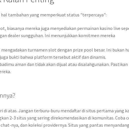
pa hal tambahan yang memperkuat status "terpercaya":
lot, biasanya mereka juga menyediakan permainan kasino live sep
dengan dealer sungguhan. Ini menunjukkan komitmen mereka
g mengadakan turnamen slot dengan prize pool besar. Ini bukan h
ga bukti bahwa platform tersebut aktif dan dinamis.
badimu aman dan tidak akan dijual atau disalahgunakan. Pastikan
ereka.
nnya?
ri di atas. Jangan terburu-buru mendaftar di situs pertama yang 
gkan 2-3 situs yang sering direkomendasikan di komunitas. Coba c
chat-nya, dan koleksi providernya. Situs yang pantas menyandan