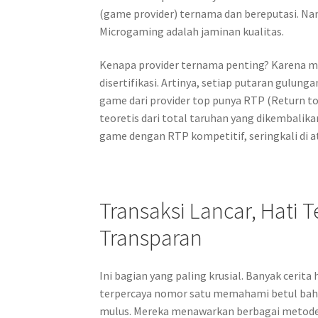
(game provider) ternama dan bereputasi. Na
Microgaming adalah jaminan kualitas.
Kenapa provider ternama penting? Karena
disertifikasi. Artinya, setiap putaran gulunga
game dari provider top punya RTP (Return to 
teoretis dari total taruhan yang dikembalik
game dengan RTP kompetitif, seringkali di 
Transaksi Lancar, Hati
Transparan
Ini bagian yang paling krusial. Banyak cerita
terpercaya nomor satu memahami betul bahw
mulus. Mereka menawarkan berbagai metode p