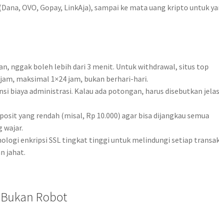
t (Dana, OVO, Gopay, LinkAja), sampai ke mata uang kripto untuk y
an, nggak boleh lebih dari 3 menit. Untuk withdrawal, situs top
am, maksimal 1×24 jam, bukan berhari-hari.
si biaya administrasi. Kalau ada potongan, harus disebutkan jelas
osit yang rendah (misal, Rp 10.000) agar bisa dijangkau semua
 wajar.
ogi enkripsi SSL tingkat tinggi untuk melindungi setiap transak
n jahat.
, Bukan Robot