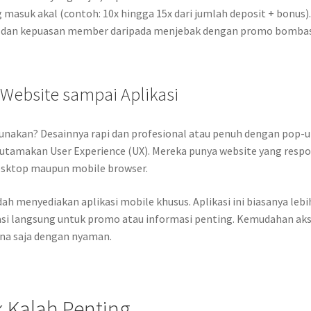
 masuk akal (contoh: 10x hingga 15x dari jumlah deposit + bonus)
ang dan kepuasan member daripada menjebak dengan promo bombas
Website sampai Aplikasi
unakan? Desainnya rapi dan profesional atau penuh dengan pop-
tamakan User Experience (UX). Mereka punya website yang respon
desktop maupun mobile browser.
dah menyediakan aplikasi mobile khusus. Aplikasi ini biasanya lebi
kasi langsung untuk promo atau informasi penting. Kemudahan ak
mana saja dengan nyaman.
k Kalah Penting