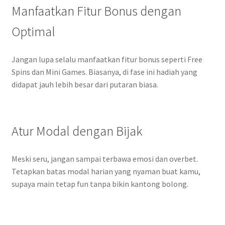
Manfaatkan Fitur Bonus dengan
Optimal
Jangan lupa selalu manfaatkan fitur bonus seperti Free
Spins dan Mini Games. Biasanya, di fase ini hadiah yang
didapat jauh lebih besar dari putaran biasa.
Atur Modal dengan Bijak
Meski seru, jangan sampai terbawa emosi dan overbet.
Tetapkan batas modal harian yang nyaman buat kamu,
supaya main tetap fun tanpa bikin kantong bolong.