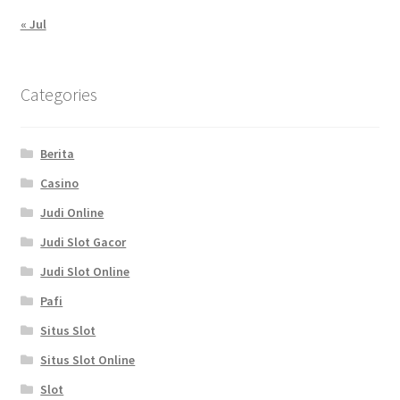
« Jul
Categories
Berita
Casino
Judi Online
Judi Slot Gacor
Judi Slot Online
Pafi
Situs Slot
Situs Slot Online
Slot