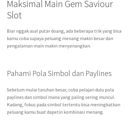
Maksimal Main Gem Saviour
Slot
Biar nggak asal putar doang, ada beberapa trik yang bisa
kamu coba supaya peluang menang makin besar dan
pengalaman main makin menyenangkan.
Pahami Pola Simbol dan Paylines
Sebelum mulai taruhan besar, coba pelajari dulu pola
paylines dan simbol mana yang paling sering muncul.
Kadang, fokus pada simbol tertentu bisa meningkatkan
peluang kamu buat dapetin kombinasi menang.