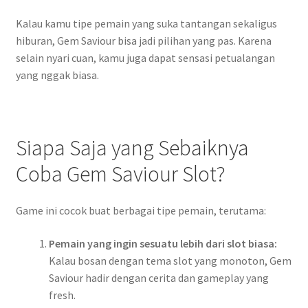
Kalau kamu tipe pemain yang suka tantangan sekaligus
hiburan, Gem Saviour bisa jadi pilihan yang pas. Karena
selain nyari cuan, kamu juga dapat sensasi petualangan
yang nggak biasa.
Siapa Saja yang Sebaiknya
Coba Gem Saviour Slot?
Game ini cocok buat berbagai tipe pemain, terutama:
Pemain yang ingin sesuatu lebih dari slot biasa:
Kalau bosan dengan tema slot yang monoton, Gem
Saviour hadir dengan cerita dan gameplay yang
fresh.