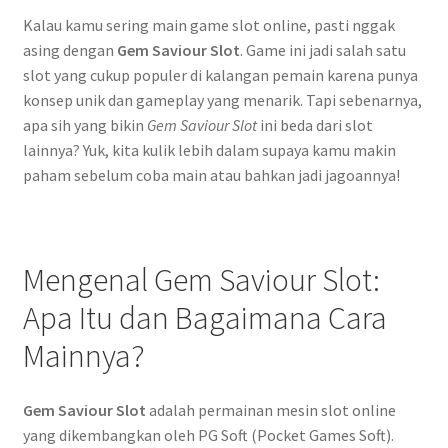
Kalau kamu sering main game slot online, pasti nggak
asing dengan
Gem Saviour Slot
. Game ini jadi salah satu
slot yang cukup populer di kalangan pemain karena punya
konsep unik dan gameplay yang menarik. Tapi sebenarnya,
apa sih yang bikin
Gem Saviour Slot
ini beda dari slot
lainnya? Yuk, kita kulik lebih dalam supaya kamu makin
paham sebelum coba main atau bahkan jadi jagoannya!
Mengenal Gem Saviour Slot:
Apa Itu dan Bagaimana Cara
Mainnya?
Gem Saviour Slot
adalah permainan mesin slot online
yang dikembangkan oleh PG Soft (Pocket Games Soft).