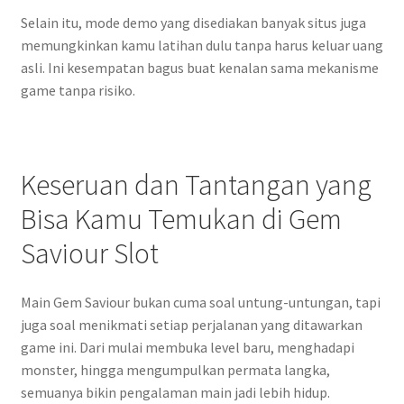
Selain itu, mode demo yang disediakan banyak situs juga
memungkinkan kamu latihan dulu tanpa harus keluar uang
asli. Ini kesempatan bagus buat kenalan sama mekanisme
game tanpa risiko.
Keseruan dan Tantangan yang
Bisa Kamu Temukan di Gem
Saviour Slot
Main Gem Saviour bukan cuma soal untung-untungan, tapi
juga soal menikmati setiap perjalanan yang ditawarkan
game ini. Dari mulai membuka level baru, menghadapi
monster, hingga mengumpulkan permata langka,
semuanya bikin pengalaman main jadi lebih hidup.