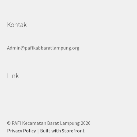
Kontak
Admin@pafikabbaratlampung.org
Link
© PAFI Kecamatan Barat Lampung 2026
Privacy Policy
Built with Storefront
.