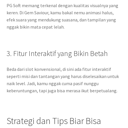
PG Soft memang terkenal dengan kualitas visualnya yang
keren. Di Gem Saviour, kamu bakal nemu animasi halus,
efek suara yang mendukung suasana, dan tampilan yang
nggak bikin mata cepat lelah.
3. Fitur Interaktif yang Bikin Betah
Beda dari slot konvensional, di sini ada fitur interaktif
seperti misi dan tantangan yang harus diselesaikan untuk
naik level. Jadi, kamu nggak cuma pasif nunggu
keberuntungan, tapi juga bisa merasa ikut berpetualang.
Strategi dan Tips Biar Bisa