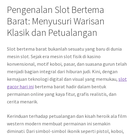
Pengenalan Slot Bertema
Barat: Menyusuri Warisan
Klasik dan Petualangan
Slot bertema barat bukanlah sesuatu yang baru di dunia
mesin slot. Sejak era mesin slot fisik di kasino
konvensional, motif koboi, pasar, dan suasana gurun telah
menjadi bagian integral dari hiburan judi. Kini, dengan
kemajuan teknologi digital dan visual yang memukau,
slot
gacor hari ini
bertema barat hadir dalam bentuk
permainan online yang kaya fitur, grafis realistis, dan
cerita menarik.
Kerinduan terhadap petualangan dan kisah heroik ala film
western modern membuat permainan ini semakin
diminati. Dari simbol-simbol ikonik seperti pistol, koboi,