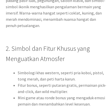
padang pasir luas, pegunungan, saloon klasik, dan simbol-
simbol ikonik menghasilkan pengalaman bermain yang
imersif. Warna-warna hangat seperti coklat, kuning, dan
merah mendominasi, menambah nuansa hangat dan
penuh petualangan.
2. Simbol dan Fitur Khusus yang
Menguatkan Atmosfer
Simbologi khas western, seperti pria koboi, pistol,
tong merah, dan peti harta karun.
Fitur bonus, seperti putaran gratis, permainan pick-
and-click, dan wild multiplier.
Mini game atau ronde bonus yang mengaduk emosi
pemain dan menambahkan level keseruan.