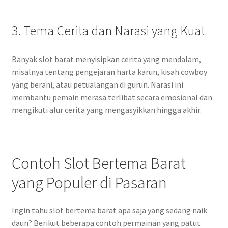
3. Tema Cerita dan Narasi yang Kuat
Banyak slot barat menyisipkan cerita yang mendalam,
misalnya tentang pengejaran harta karun, kisah cowboy
yang berani, atau petualangan di gurun. Narasi ini
membantu pemain merasa terlibat secara emosional dan
mengikuti alur cerita yang mengasyikkan hingga akhir.
Contoh Slot Bertema Barat
yang Populer di Pasaran
Ingin tahu slot bertema barat apa saja yang sedang naik
daun? Berikut beberapa contoh permainan yang patut