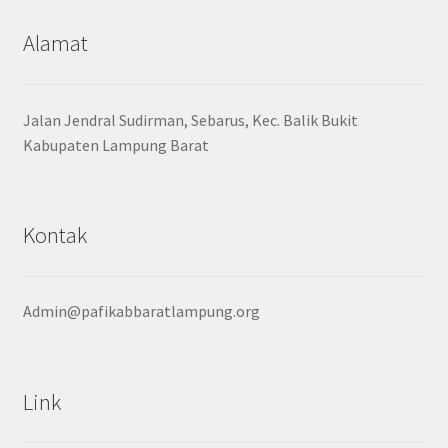
Alamat
Jalan Jendral Sudirman, Sebarus, Kec. Balik Bukit
Kabupaten Lampung Barat
Kontak
Admin@pafikabbaratlampung.org
Link