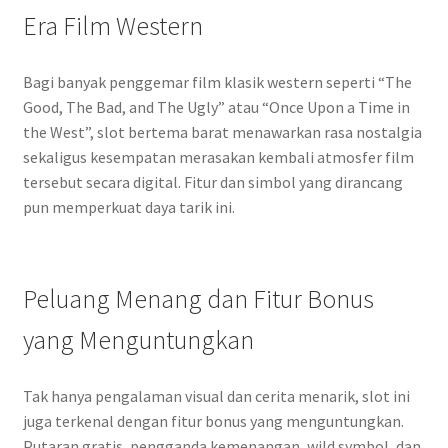
Era Film Western
Bagi banyak penggemar film klasik western seperti “The
Good, The Bad, and The Ugly” atau “Once Upon a Time in
the West”, slot bertema barat menawarkan rasa nostalgia
sekaligus kesempatan merasakan kembali atmosfer film
tersebut secara digital. Fitur dan simbol yang dirancang
pun memperkuat daya tarik ini.
Peluang Menang dan Fitur Bonus
yang Menguntungkan
Tak hanya pengalaman visual dan cerita menarik, slot ini
juga terkenal dengan fitur bonus yang menguntungkan.
Putaran gratis, pengganda kemenangan, wild symbol, dan