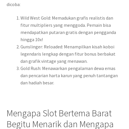
dicoba:
Wild West Gold: Memadukan grafis realistis dan
fitur multipliers yang menggoda. Pemain bisa
mendapatkan putaran gratis dengan pengganda
hingga 10x!
Gunslinger: Reloaded: Menampilkan kisah koboi
legendaris lengkap dengan fitur bonus berbakat
dan grafik vintage yang menawan.
Gold Rush: Menawarkan pengalaman dewa emas
dan pencarian harta karun yang penuh tantangan
dan hadiah besar.
Mengapa Slot Bertema Barat
Begitu Menarik dan Mengapa