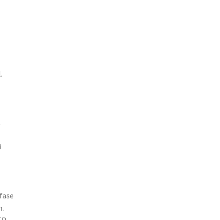
.
t
i
fase
h.
TP