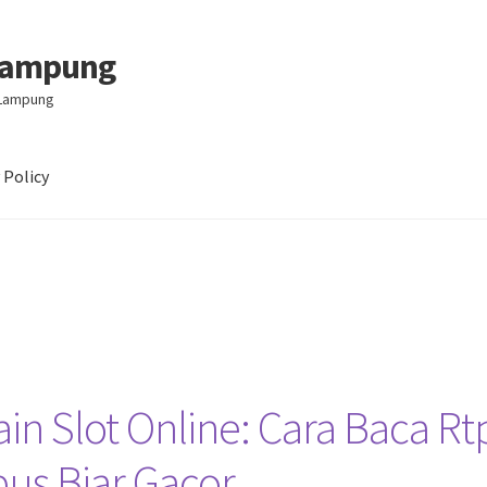
 Lampung
 Lampung
 Policy
ami
in Slot Online: Cara Baca Rt
pus Biar Gacor