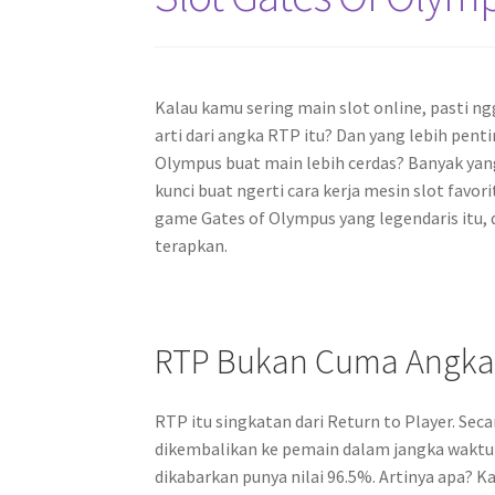
Kalau kamu sering main slot online, pasti n
arti dari angka RTP itu? Dan yang lebih pen
Olympus buat main lebih cerdas? Banyak yang 
kunci buat ngerti cara kerja mesin slot favor
game Gates of Olympus yang legendaris itu, 
terapkan.
RTP Bukan Cuma Angka B
RTP itu singkatan dari Return to Player. Seca
dikembalikan ke pemain dalam jangka waktu 
dikabarkan punya nilai 96.5%. Artinya apa? Ka