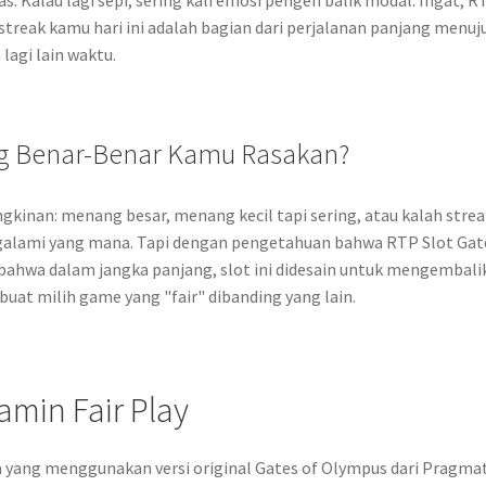
streak kamu hari ini adalah bagian dari perjalanan panjang menuj
 lagi lain waktu.
ang Benar-Benar Kamu Rasakan?
gkinan: menang besar, menang kecil tapi sering, atau kalah strea
galami yang mana. Tapi dengan pengetahuan bahwa RTP Slot Gat
 bahwa dalam jangka panjang, slot ini didesain untuk mengembali
 buat milih game yang "fair" dibanding yang lain.
amin Fair Play
a yang menggunakan versi original Gates of Olympus dari Pragmat