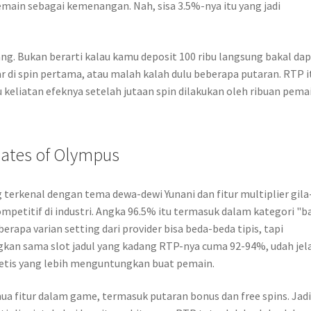
 pemain sebagai kemenangan. Nah, sisa 3.5%-nya itu yang jadi
jang. Bukan berarti kalau kamu deposit 100 ribu langsung bakal da
r di spin pertama, atau malah kalah dulu beberapa putaran. RTP i
 keliatan efeknya setelah jutaan spin dilakukan oleh ribuan pema
ates of Olympus
 terkenal dengan tema dewa-dewi Yunani dan fitur multiplier gila
petitif di industri. Angka 96.5% itu termasuk dalam kategori "b
rapa varian setting dari provider bisa beda-beda tipis, tapi
gkan sama slot jadul yang kadang RTP-nya cuma 92-94%, udah jel
etis yang lebih menguntungkan buat pemain.
mua fitur dalam game, termasuk putaran bonus dan free spins. Jadi