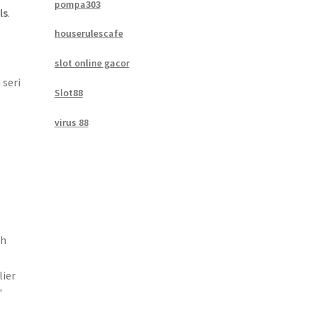
pompa303
ls
.
houserulescafe
slot online gacor
 seri
Slot88
virus 88
ih
lier
"