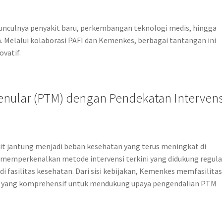
munculnya penyakit baru, perkembangan teknologi medis, hingga
Melalui kolaborasi PAFI dan Kemenkes, berbagai tantangan ini
ovatif.
enular (PTM) dengan Pendekatan Intervens
kit jantung menjadi beban kesehatan yang terus meningkat di
a, memperkenalkan metode intervensi terkini yang didukung regula
i fasilitas kesehatan. Dari sisi kebijakan, Kemenkes memfasilitas
si yang komprehensif untuk mendukung upaya pengendalian PTM