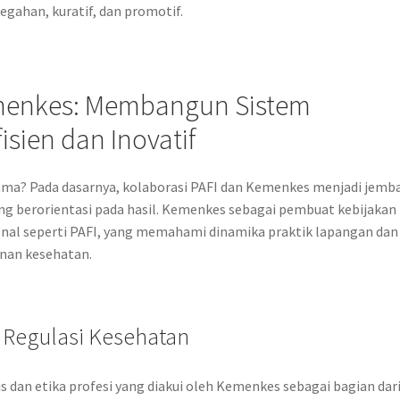
gahan, kuratif, dan promotif.
emenkes: Membangun Sistem
isien dan Inovatif
sama? Pada dasarnya, kolaborasi PAFI dan Kemenkes menjadi jemb
ng berorientasi pada hasil. Kemenkes sebagai pembuat kebijakan
nal seperti PAFI, yang memahami dinamika praktik lapangan dan
nan kesehatan.
n Regulasi Kesehatan
s dan etika profesi yang diakui oleh Kemenkes sebagai bagian dar