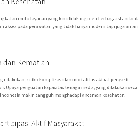
nan Kesehatan
ngkatan mutu layanan yang kini didukung oleh berbagai standar 
an akses pada perawatan yang tidak hanya modern tapi juga aman
n dan Kematian
ilakukan, risiko komplikasi dan mortalitas akibat penyakit
ir. Upaya penguatan kapasitas tenaga medis, yang dilakukan seca
 Indonesia makin tangguh menghadapi ancaman kesehatan.
tisipasi Aktif Masyarakat