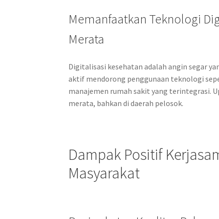
Memanfaatkan Teknologi Digi
Merata
Digitalisasi kesehatan adalah angin segar ya
aktif mendorong penggunaan teknologi sepert
manajemen rumah sakit yang terintegrasi. U
merata, bahkan di daerah pelosok.
Dampak Positif Kerjasa
Masyarakat