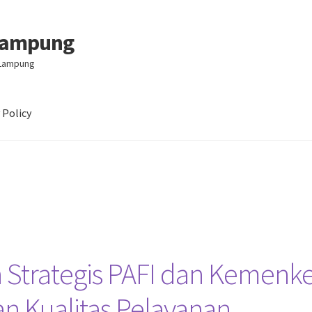
 Lampung
 Lampung
 Policy
ami
Strategis PAFI dan Kemenk
n Kualitas Pelayanan