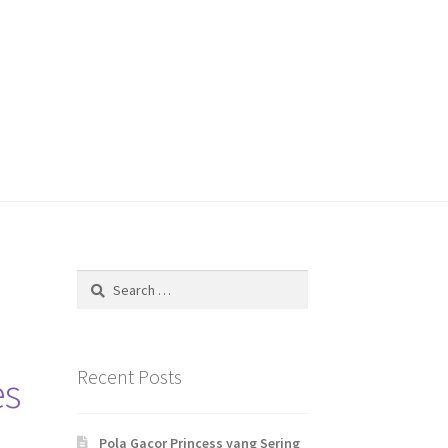
Search
for:
Recent Posts
es
Pola Gacor Princess yang Sering