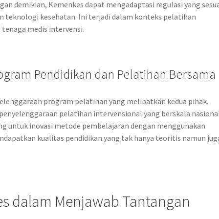
ngan demikian, Kemenkes dapat mengadaptasi regulasi yang sesua
eknologi kesehatan. Ini terjadi dalam konteks pelatihan
i tenaga medis intervensi.
ram Pendidikan dan Pelatihan Bersama
enyelenggaraan program pelatihan yang melibatkan kedua pihak.
enyelenggaraan pelatihan intervensional yang berskala nasiona
ang untuk inovasi metode pembelajaran dengan menggunakan
endapatkan kualitas pendidikan yang tak hanya teoritis namun jug
es dalam Menjawab Tantangan