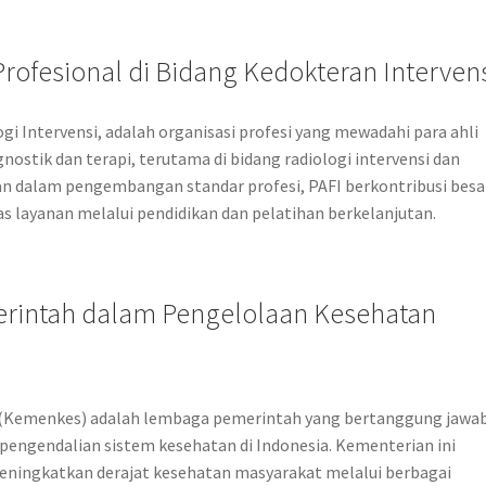
Profesional di Bidang Kedokteran Interven
ogi Intervensi, adalah organisasi profesi yang mewadahi para ahli
nostik dan terapi, terutama di bidang radiologi intervensi dan
peran dalam pengembangan standar profesi, PAFI berkontribusi besa
 layanan melalui pendidikan dan pelatihan berkelanjutan.
rintah dalam Pengelolaan Kesehatan
 (Kemenkes) adalah lembaga pemerintah yang bertanggung jawa
pengendalian sistem kesehatan di Indonesia. Kementerian ini
ningkatkan derajat kesehatan masyarakat melalui berbagai