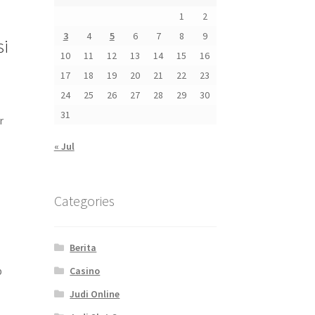
1
2
3
4
5
6
7
8
9
si
10
11
12
13
14
15
16
17
18
19
20
21
22
23
24
25
26
27
28
29
30
31
r
« Jul
Categories
Berita
b
Casino
Judi Online