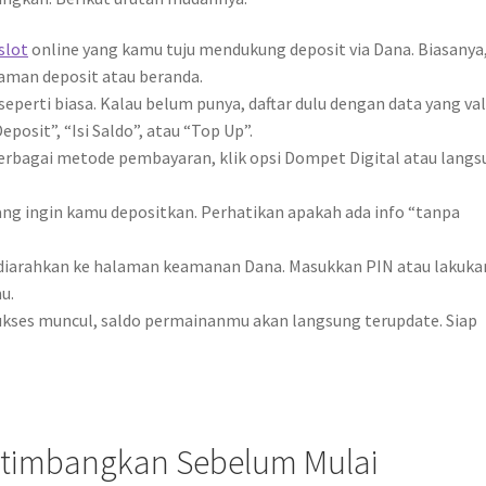
 slot
online yang kamu tuju mendukung deposit via Dana. Biasanya
aman deposit atau beranda.
eperti biasa. Kalau belum punya, daftar dulu dengan data yang val
posit”, “Isi Saldo”, atau “Top Up”.
berbagai metode pembayaran, klik opsi Dompet Digital atau lang
ang ingin kamu depositkan. Perhatikan apakah ada info “tanpa
iarahkan ke halaman keamanan Dana. Masukkan PIN atau lakuka
u.
sukses muncul, saldo permainanmu akan langsung terupdate. Siap
ertimbangkan Sebelum Mulai