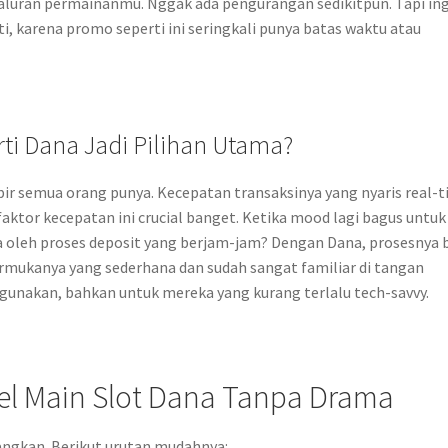
saluran permainanmu. Nggak ada pengurangan sedikitpun. Tapi ing
ti, karena promo seperti ini seringkali punya batas waktu atau
ti Dana Jadi Pilihan Utama?
ir semua orang punya. Kecepatan transaksinya yang nyaris real-
, faktor kecepatan ini crucial banget. Ketika mood lagi bagus untuk
 oleh proses deposit yang berjam-jam? Dengan Dana, prosesnya b
tarmukanya yang sederhana dan sudah sangat familiar di tangan
nakan, bahkan untuk mereka yang kurang terlalu tech-savvy.
l Main Slot Dana Tanpa Drama
angkan. Berikut urutan mudahnya: