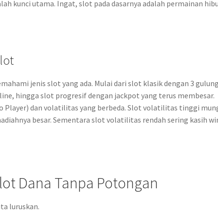
alah kunci utama. Ingat, slot pada dasarnya adalah permainan hib
lot
ahami jenis slot yang ada. Mulai dari slot klasik dengan 3 gulun
line, hingga slot progresif dengan jackpot yang terus membesar.
Player) dan volatilitas yang berbeda. Slot volatilitas tinggi mun
diahnya besar. Sementara slot volatilitas rendah sering kasih wi
 Slot Dana Tanpa Potongan
ta luruskan.