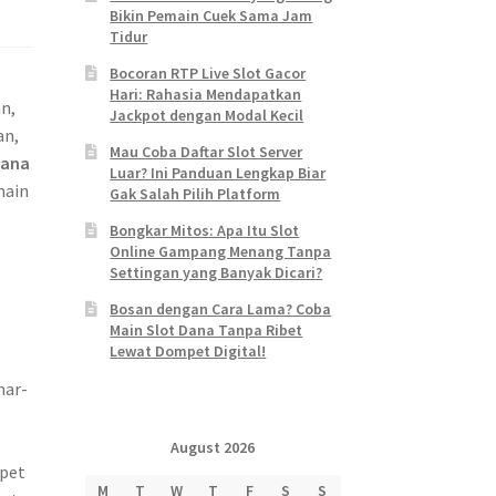
Bikin Pemain Cuek Sama Jam
Tidur
Bocoran RTP Live Slot Gacor
Hari: Rahasia Mendapatkan
n,
Jackpot dengan Modal Kecil
an,
Mau Coba Daftar Slot Server
dana
Luar? Ini Panduan Lengkap Biar
main
Gak Salah Pilih Platform
Bongkar Mitos: Apa Itu Slot
Online Gampang Menang Tanpa
Settingan yang Banyak Dicari?
Bosan dengan Cara Lama? Coba
Main Slot Dana Tanpa Ribet
Lewat Dompet Digital!
nar-
August 2026
mpet
M
T
W
T
F
S
S