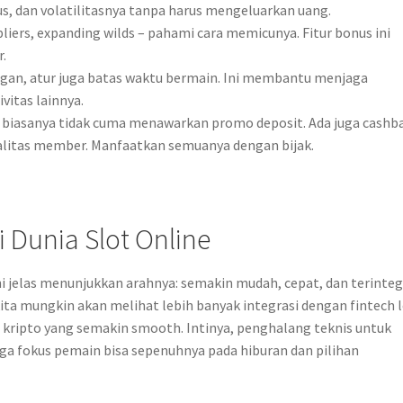
, dan volatilitasnya tanpa harus mengeluarkan uang.
ipliers, expanding wilds – pahami cara memicunya. Fitur bonus ini
.
ngan, atur juga batas waktu bermain. Ini membantu menjaga
vitas lainnya.
s biasanya tidak cuma menawarkan promo deposit. Ada juga cashb
yalitas member. Manfaatkan semuanya dengan bijak.
 Dunia Slot Online
ni jelas menunjukkan arahnya: semakin mudah, cepat, dan terinteg
ita mungkin akan melihat lebih banyak integrasi dengan fintech 
kripto yang semakin smooth. Intinya, penghalang teknis untuk
gga fokus pemain bisa sepenuhnya pada hiburan dan pilihan