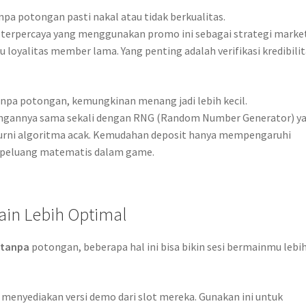
npa potongan pasti nakal atau tidak berkualitas.
s terpercaya yang menggunakan promo ini sebagai strategi marke
loyalitas member lama. Yang penting adalah verifikasi kredibilit
npa potongan, kemungkinan menang jadi lebih kecil.
ungannya sama sekali dengan RNG (Random Number Generator) y
murni algoritma acak. Kemudahan deposit hanya mempengaruhi
 peluang matematis dalam game.
in Lebih Optimal
 tanpa
potongan, beberapa hal ini bisa bikin sesi bermainmu lebi
menyediakan versi demo dari slot mereka. Gunakan ini untuk