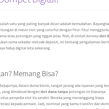
salah satu yang paling banyak dicari adalah kemudahan. Bayangka
ntungan di mesin slot yang colorful dengan fitur-fitur menggiurk
lama atau potongan yang nggak jelas. Nah, di sinilah konsep
slot 
Bukan cuma sekadar metode deposit, ini tentang pengalaman ber
aya hidup digital kita sekarang.
gan? Memang Bisa?
 Sejujurnya, dalam dunia bisnis, sangat jarang ada layanan yang be
un, yang dimaksud dengan
slot dana tanpa
potongan ini biasanya
 situs penyedia slot itu sendiri. Mereka yang menanggung biaya
resiasi kepada pemain. Jadi, nominal yang kamu transfer dari do