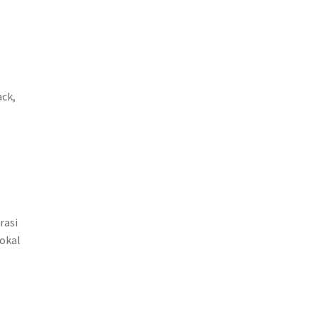
ack,
rasi
lokal