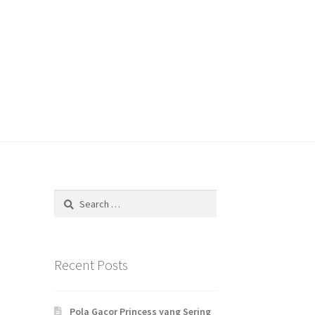
Search
for:
Recent Posts
Pola Gacor Princess yang Sering