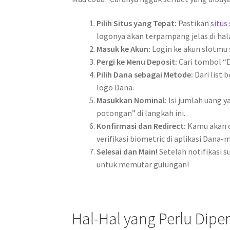
Pilih Situs yang Tepat:
Pastikan
situs
logonya akan terpampang jelas di hal
Masuk ke Akun:
Login ke akun slotmu s
Pergi ke Menu Deposit:
Cari tombol “De
Pilih Dana sebagai Metode:
Dari list 
logo Dana.
Masukkan Nominal:
Isi jumlah uang y
potongan” di langkah ini.
Konfirmasi dan Redirect:
Kamu akan d
verifikasi biometric di aplikasi Dana-m
Selesai dan Main!
Setelah notifikasi 
untuk memutar gulungan!
Hal-Hal yang Perlu Dip