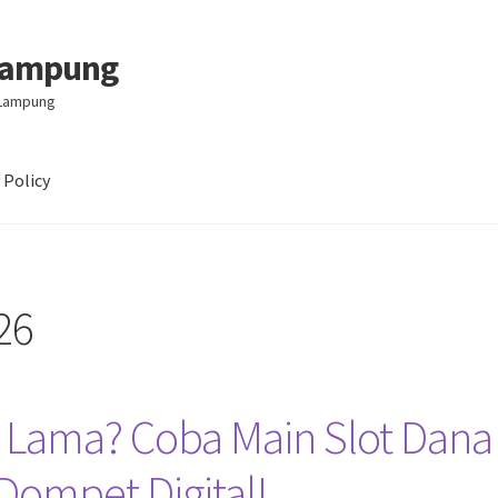
 Lampung
 Lampung
 Policy
ami
26
 Lama? Coba Main Slot Dana
Dompet Digital!