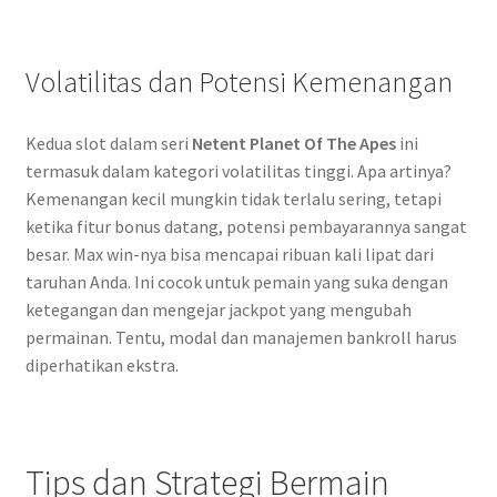
Volatilitas dan Potensi Kemenangan
Kedua slot dalam seri
Netent Planet Of The Apes
ini
termasuk dalam kategori volatilitas tinggi. Apa artinya?
Kemenangan kecil mungkin tidak terlalu sering, tetapi
ketika fitur bonus datang, potensi pembayarannya sangat
besar. Max win-nya bisa mencapai ribuan kali lipat dari
taruhan Anda. Ini cocok untuk pemain yang suka dengan
ketegangan dan mengejar jackpot yang mengubah
permainan. Tentu, modal dan manajemen bankroll harus
diperhatikan ekstra.
Tips dan Strategi Bermain