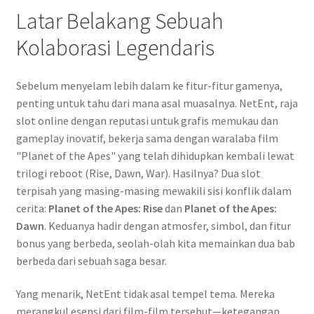
Latar Belakang Sebuah
Kolaborasi Legendaris
Sebelum menyelam lebih dalam ke fitur-fitur gamenya,
penting untuk tahu dari mana asal muasalnya. NetEnt, raja
slot online dengan reputasi untuk grafis memukau dan
gameplay inovatif, bekerja sama dengan waralaba film
"Planet of the Apes" yang telah dihidupkan kembali lewat
trilogi reboot (Rise, Dawn, War). Hasilnya? Dua slot
terpisah yang masing-masing mewakili sisi konflik dalam
cerita:
Planet of the Apes: Rise
dan
Planet of the Apes:
Dawn
. Keduanya hadir dengan atmosfer, simbol, dan fitur
bonus yang berbeda, seolah-olah kita memainkan dua bab
berbeda dari sebuah saga besar.
Yang menarik, NetEnt tidak asal tempel tema. Mereka
merangkul esensi dari film-film tersebut—ketegangan