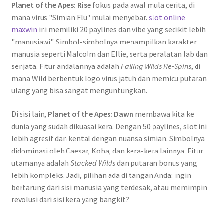
Planet of the Apes: Rise
fokus pada awal mula cerita, di
mana virus "Simian Flu" mulai menyebar.
slot online
maxwin
ini memiliki 20 paylines dan vibe yang sedikit lebih
"manusiawi". Simbol-simbolnya menampilkan karakter
manusia seperti Malcolm dan Ellie, serta peralatan lab dan
senjata. Fitur andalannya adalah
Falling Wilds Re-Spins
, di
mana Wild berbentuk logo virus jatuh dan memicu putaran
ulang yang bisa sangat menguntungkan.
Di sisi lain,
Planet of the Apes: Dawn
membawa kita ke
dunia yang sudah dikuasai kera. Dengan 50 paylines, slot ini
lebih agresif dan kental dengan nuansa simian. Simbolnya
didominasi oleh Caesar, Koba, dan kera-kera lainnya. Fitur
utamanya adalah
Stacked Wilds
dan putaran bonus yang
lebih kompleks. Jadi, pilihan ada di tangan Anda: ingin
bertarung dari sisi manusia yang terdesak, atau memimpin
revolusi dari sisi kera yang bangkit?