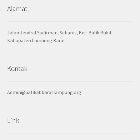
Alamat
Jalan Jendral Sudirman, Sebarus, Kec. Balik Bukit
Kabupaten Lampung Barat
Kontak
Admin@pafikabbaratlampung.org
Link