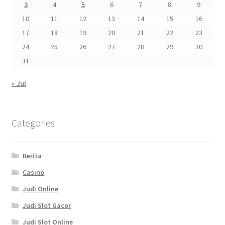
3
4
5
6
7
8
9
10
11
12
13
14
15
16
17
18
19
20
21
22
23
24
25
26
27
28
29
30
31
« Jul
Categories
Berita
Casino
Judi Online
Judi Slot Gacor
Judi Slot Online