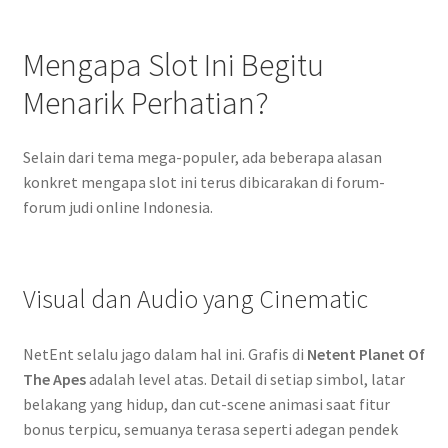
Mengapa Slot Ini Begitu
Menarik Perhatian?
Selain dari tema mega-populer, ada beberapa alasan
konkret mengapa slot ini terus dibicarakan di forum-
forum judi online Indonesia.
Visual dan Audio yang Cinematic
NetEnt selalu jago dalam hal ini. Grafis di
Netent Planet Of
The Apes
adalah level atas. Detail di setiap simbol, latar
belakang yang hidup, dan cut-scene animasi saat fitur
bonus terpicu, semuanya terasa seperti adegan pendek