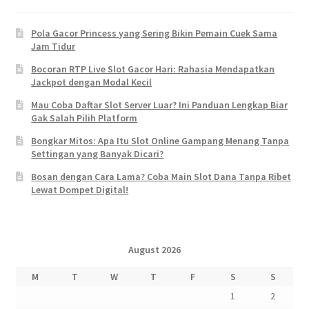
Pola Gacor Princess yang Sering Bikin Pemain Cuek Sama
Jam Tidur
Bocoran RTP Live Slot Gacor Hari: Rahasia Mendapatkan
Jackpot dengan Modal Kecil
Mau Coba Daftar Slot Server Luar? Ini Panduan Lengkap Biar
Gak Salah Pilih Platform
Bongkar Mitos: Apa Itu Slot Online Gampang Menang Tanpa
Settingan yang Banyak Dicari?
Bosan dengan Cara Lama? Coba Main Slot Dana Tanpa Ribet
Lewat Dompet Digital!
August 2026
M
T
W
T
F
S
S
1
2