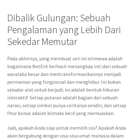
Dibalik Gulungan: Sebuah
Pengalaman yang Lebih Dari
Sekedar Memutar
Pada akhirnya, yang membuat seri ini istimewa adalah
bagaimana NetEnt berhasil menangkap inti dari sebuah
waralaba besar dan mentransformasikannya menjadi
permainan yang fungsional dan menghibur. Ini bukan
sekadar alat untuk berjudi; ini adalah bentuk hiburan
interaktif. Setiap putaran adalah bagian dari sebuah
narasi, setiap simbol punya ceritanya sendiri, dan setiap
fitur bonus adalah klimaks kecil yang memuaskan.
Jadi, apakah Anda siap untuk memilih sisi? Apakah Anda
akan bergabung dengan sisa-sisa umat manusia dalam