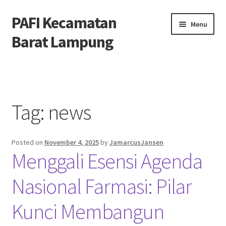
PAFI Kecamatan
Skip
Skip
Menu
to
to
Barat Lampung
navigation
content
Home
Hubungi Kami
Tag:
news
Privacy Policy
Posted on
November 4, 2025
by
JamarcusJansen
Tentang Kami
Menggali Esensi Agenda
Nasional Farmasi: Pilar
Kunci Membangun