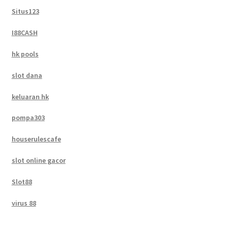
Situs123
I88CASH
hk pools
slot dana
keluaran hk
pompa303
houserulescafe
slot online gacor
Slot88
virus 88