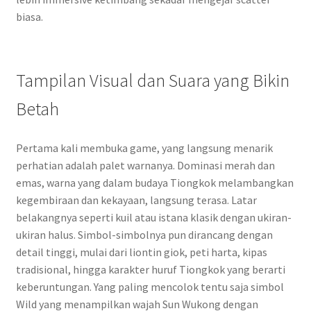
biasa.
Tampilan Visual dan Suara yang Bikin
Betah
Pertama kali membuka game, yang langsung menarik
perhatian adalah palet warnanya. Dominasi merah dan
emas, warna yang dalam budaya Tiongkok melambangkan
kegembiraan dan kekayaan, langsung terasa. Latar
belakangnya seperti kuil atau istana klasik dengan ukiran-
ukiran halus. Simbol-simbolnya pun dirancang dengan
detail tinggi, mulai dari liontin giok, peti harta, kipas
tradisional, hingga karakter huruf Tiongkok yang berarti
keberuntungan. Yang paling mencolok tentu saja simbol
Wild yang menampilkan wajah Sun Wukong dengan