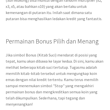
(Sun Wukong) bisa muncul dengan random multiplier (x2,
x3, x5, atau bahkan x10) yang akan berlaku untuk
kemenangan di putaran itu. Inilah saat dimana satu
putaran bisa menghasilkan ledakan kredit yang fantastis.
Permainan Bonus Pilih dan Menang
Jika simbol Bonus (Kitab Suci) mendarat di posisi yang
tepat, kamu akan dibawa ke layar kedua. Di sini, kamu akan
melihat beberapa kitab suci tertutup. Tugasmu adalah
memilih kitab-kitab tersebut untuk mengungkap koin
emas dengan nilai kredit tertentu. Kamu terus memilih
sampai menemukan simbol "Stop" yang mengakhiri
permainan bonus dan mengkreditkan semua koin yang
telah dikumpulkan. Sederhana, tapi tegang dan
menyenangkan!