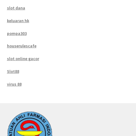
slot dana
keluaran hk
pompa303
houserulescafe
slot online gacor
Slot88
virus 88