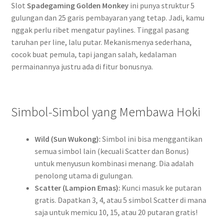
Slot
Spadegaming Golden Monkey
ini punya struktur 5
gulungan dan 25 garis pembayaran yang tetap. Jadi, kamu
nggak perlu ribet mengatur paylines. Tinggal pasang
taruhan per line, lalu putar. Mekanismenya sederhana,
cocok buat pemula, tapi jangan salah, kedalaman
permainannya justru ada di fitur bonusnya.
Simbol-Simbol yang Membawa Hoki
Wild (Sun Wukong):
Simbol ini bisa menggantikan
semua simbol lain (kecuali Scatter dan Bonus)
untuk menyusun kombinasi menang. Dia adalah
penolong utama di gulungan.
Scatter (Lampion Emas):
Kunci masuk ke putaran
gratis. Dapatkan 3, 4, atau 5 simbol Scatter di mana
saja untuk memicu 10, 15, atau 20 putaran gratis!