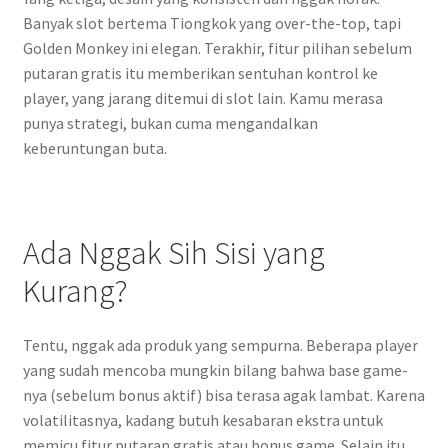
Banyak slot bertema Tiongkok yang over-the-top, tapi
Golden Monkey ini elegan. Terakhir, fitur pilihan sebelum
putaran gratis itu memberikan sentuhan kontrol ke
player, yang jarang ditemui di slot lain. Kamu merasa
punya strategi, bukan cuma mengandalkan
keberuntungan buta.
Ada Nggak Sih Sisi yang
Kurang?
Tentu, nggak ada produk yang sempurna. Beberapa player
yang sudah mencoba mungkin bilang bahwa base game-
nya (sebelum bonus aktif) bisa terasa agak lambat. Karena
volatilitasnya, kadang butuh kesabaran ekstra untuk
memicu fitur putaran gratis atau bonus game. Selain itu,