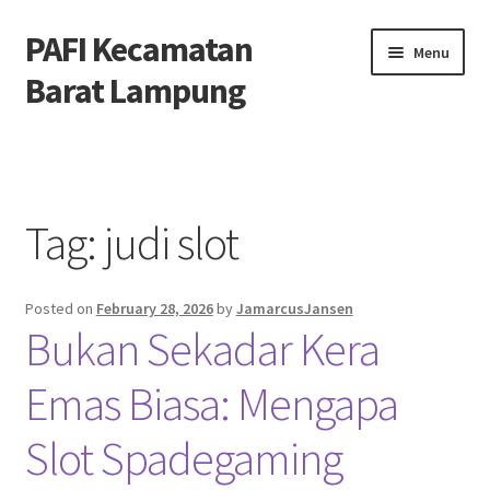
PAFI Kecamatan
Skip
Skip
Menu
to
to
Barat Lampung
navigation
content
Home
Hubungi Kami
Tag:
judi slot
Privacy Policy
Posted on
February 28, 2026
by
JamarcusJansen
Tentang Kami
Bukan Sekadar Kera
Emas Biasa: Mengapa
Slot Spadegaming