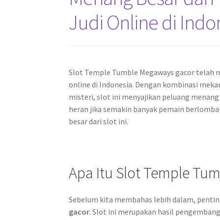
Judi Online di Indo
Slot Temple Tumble Megaways gacor telah m
online di Indonesia. Dengan kombinasi mek
misteri, slot ini menyajikan peluang mena
heran jika semakin banyak pemain berlomba-
besar dari slot ini.
Apa Itu Slot Temple T
Sebelum kita membahas lebih dalam, pentin
gacor
. Slot ini merupakan hasil pengemban