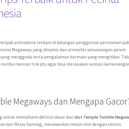
nesia
enjadi primadona terbaru di kalangan penggemar permainan jud
anisme Megaways yang dinamis dan atmosfer petualangan penuh
ng yang menggoda serta pengalaman bermain yang menghibur. Tid
lomba mencari trik jitu agar bisa merasakan sensasi kemenanga
umble Megaways dan Mengapa Gacor
g untuk memahami definisi dasar dari
slot Temple Tumble Mega
gan dari Relax Gaming, menawarkan mesin slot dengan sistem