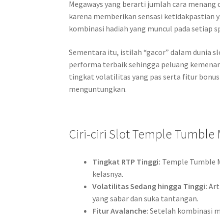
Megaways yang berarti jumlah cara menang d
karena memberikan sensasi ketidakpastian y
kombinasi hadiah yang muncul pada setiap sp
Sementara itu, istilah “gacor” dalam dunia 
performa terbaik sehingga peluang kemenang
tingkat volatilitas yang pas serta fitur bon
menguntungkan.
Ciri-ciri Slot Temple Tumbl
Tingkat RTP Tinggi:
Temple Tumble M
kelasnya.
Volatilitas Sedang hingga Tinggi:
Art
yang sabar dan suka tantangan.
Fitur Avalanche:
Setelah kombinasi m