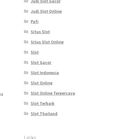
Judi Slot Gacor
Judi Slot Online
Pafi
Situs Slot
Situs Slot Online
Slot
Slot Gacor
Slot Indonesia
Slot Online
Slot Online Terpercaya
ya
Slot Terbaik
Slot Thailand
Links