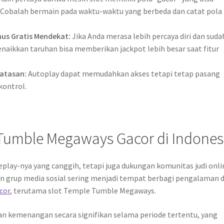
. Cobalah bermain pada waktu-waktu yang berbeda dan catat pola
us Gratis Mendekat:
Jika Anda merasa lebih percaya diri dan suda
aikkan taruhan bisa memberikan jackpot lebih besar saat fitur
atasan:
Autoplay dapat memudahkan akses tetapi tetap pasang
kontrol.
Tumble Megaways Gacor di Indones
eplay-nya yang canggih, tetapi juga dukungan komunitas judi onli
an grup media sosial sering menjadi tempat berbagi pengalaman 
cor
, terutama slot Temple Tumble Megaways.
n kemenangan secara signifikan selama periode tertentu, yang