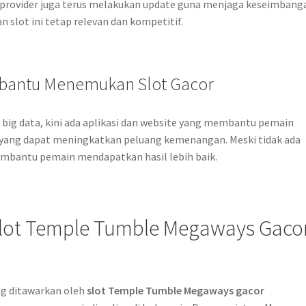
k provider juga terus melakukan update guna menjaga keseimbang
 slot ini tetap relevan dan kompetitif.
bantu Menemukan Slot Gacor
big data, kini ada aplikasi dan website yang membantu pemain
ine yang dapat meningkatkan peluang kemenangan. Meski tidak ada
embantu pemain mendapatkan hasil lebih baik.
lot Temple Tumble Megaways Gaco
g ditawarkan oleh
slot Temple Tumble Megaways gacor