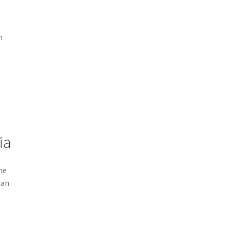
h
ia
ne
dan