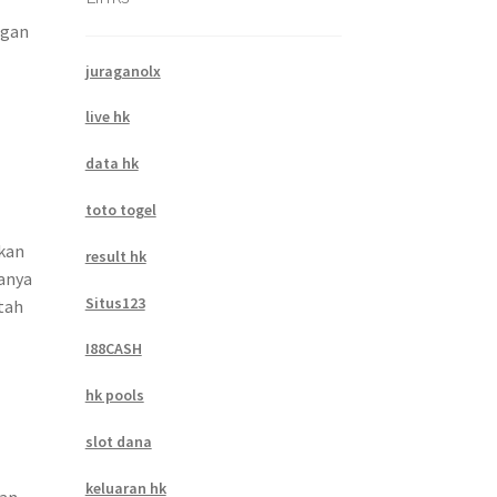
ngan
juraganolx
live hk
data hk
toto togel
kan
result hk
tanya
Situs123
tah
I88CASH
hk pools
slot dana
keluaran hk