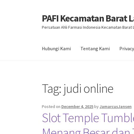
PAFI Kecamatan Barat
Skip
Skip
to
to
Persatuan Ahli Farmasi Indonesia Kecamatan Barat
navigation
content
Hubungi Kami
Tentang Kami
Privacy
Home
Hubungi Kami
Privacy Policy
Tentang K
Tag:
judi online
Posted on
December 4, 2025
by
JamarcusJansen
Slot Temple Tumbl
Menang Besar dan T