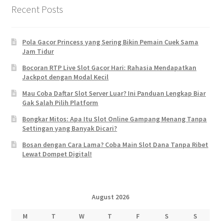
Recent Posts
Pola Gacor Princess yang Sering Bikin Pemain Cuek Sama
Jam Tidur
Bocoran RTP Live Slot Gacor Hari: Rahasia Mendapatkan
Jackpot dengan Modal Kecil
Mau Coba Daftar Slot Server Luar? Ini Panduan Lengkap Biar
Gak Salah Pilih Platform
Bongkar Mitos: Apa Itu Slot Online Gampang Menang Tanpa
Settingan yang Banyak Dicari?
Bosan dengan Cara Lama? Coba Main Slot Dana Tanpa Ribet
Lewat Dompet Digital!
August 2026
M
T
W
T
F
S
S