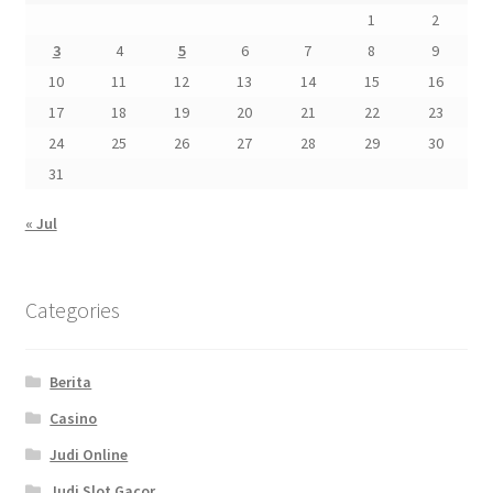
1
2
3
4
5
6
7
8
9
10
11
12
13
14
15
16
17
18
19
20
21
22
23
24
25
26
27
28
29
30
31
« Jul
Categories
Berita
Casino
Judi Online
Judi Slot Gacor