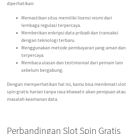
diperhatikan:
Memastikan situs memiliki lisensi resmi dari
lembaga regulasi terpercaya.
Memberikan enkripsi data pribadi dan transaksi
dengan teknologi terbaru.
Menggunakan metode pembayaran yang aman dan
terpercaya.
Membaca ulasan dan testimonial dari pemain lain
sebelum bergabung.
Dengan memperhatikan hal ini, kamu bisa menikmati slot
spin gratis harian tanpa rasa khawatir akan penipuan atau
masalah keamanan data.
Perbandingan Slot Spin Gratis