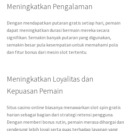
Meningkatkan Pengalaman
Dengan mendapatkan putaran gratis setiap hari, pemain
dapat meningkatkan durasi bermain mereka secara
signifikan. Semakin banyak putaran yang digunakan,
semakin besar pula kesempatan untuk memahami pola
dan fitur bonus dari mesin slot tertentu.
Meningkatkan Loyalitas dan
Kepuasan Pemain
Situs casino online biasanya menawarkan slot spin gratis
harian sebagai bagian dari strategi retensi pengguna.
Dengan memberi bonus rutin, pemain merasa dihargai dan
cenderung lebih loyal serta puas terhadap layanan yang