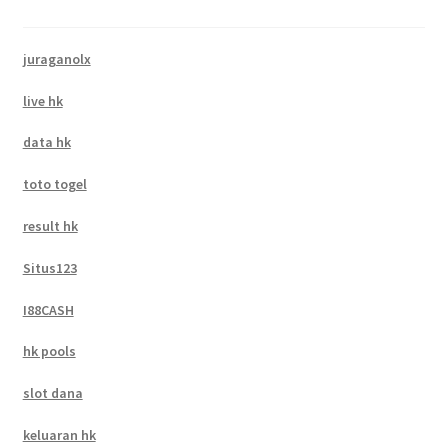
juraganolx
live hk
data hk
toto togel
result hk
Situs123
I88CASH
hk pools
slot dana
keluaran hk