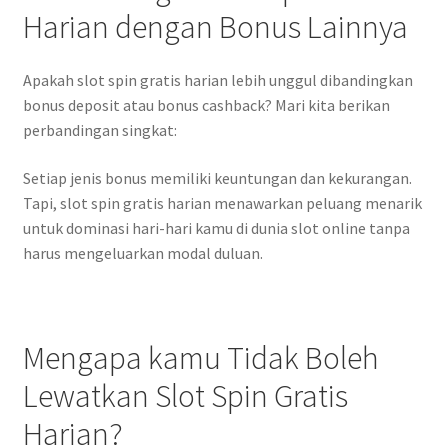
Harian dengan Bonus Lainnya
Apakah slot spin gratis harian lebih unggul dibandingkan
bonus deposit atau bonus cashback? Mari kita berikan
perbandingan singkat:
Setiap jenis bonus memiliki keuntungan dan kekurangan.
Tapi, slot spin gratis harian menawarkan peluang menarik
untuk dominasi hari-hari kamu di dunia slot online tanpa
harus mengeluarkan modal duluan.
Mengapa kamu Tidak Boleh
Lewatkan Slot Spin Gratis
Harian?