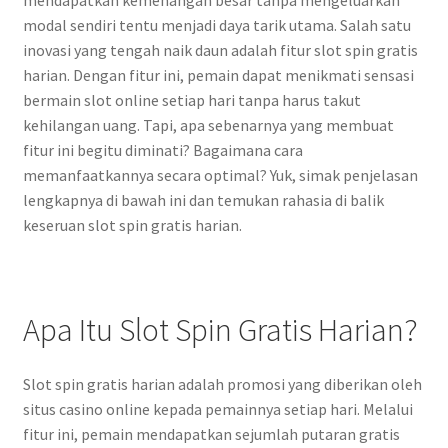
mendapatkan kemenangan besar tanpa mengeluarkan
modal sendiri tentu menjadi daya tarik utama. Salah satu
inovasi yang tengah naik daun adalah fitur slot spin gratis
harian. Dengan fitur ini, pemain dapat menikmati sensasi
bermain slot online setiap hari tanpa harus takut
kehilangan uang. Tapi, apa sebenarnya yang membuat
fitur ini begitu diminati? Bagaimana cara
memanfaatkannya secara optimal? Yuk, simak penjelasan
lengkapnya di bawah ini dan temukan rahasia di balik
keseruan slot spin gratis harian.
Apa Itu Slot Spin Gratis Harian?
Slot spin gratis harian adalah promosi yang diberikan oleh
situs casino online kepada pemainnya setiap hari. Melalui
fitur ini, pemain mendapatkan sejumlah putaran gratis