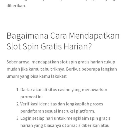
diberikan.
Bagaimana Cara Mendapatkan
Slot Spin Gratis Harian?
Sebenarnya, mendapatkan slot spin gratis harian cukup
mudah jika kamu tahu triknya. Berikut beberapa langkah
umum yang bisa kamu lakukan:
Daftar akun di situs casino yang menawarkan
promosi ini.
Verifikasi identitas dan lengkapilah proses
pendaftaran sesuai instruksi platform.
Login setiap hari untuk mengklaim spin gratis
harian yang biasanya otomatis diberikan atau