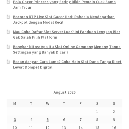
Pola Gacor Princess yang Sering Bikin Pemain Cuek Sama
Jam Tidur
Bocoran RTP Live Slot Gacor Hari: Rahasia Mendapatkan
Jackpot dengan Modal Kecil
Mau Coba Daftar Slot Server Luar? Ini Panduan Lengkap Biar
Gak Salah Pilih Platform
Bongkar Mitos: Apa Itu Slot Online Gampang Menang Tanpa
Settingan yang Banyak Dicari?
Bosan dengan Cara Lama? Coba Main Slot Dana Tanpa Ribet
Lewat Dompet Digital!
August 2026
M
T
W
T
F
S
S
1
2
3
4
5
6
7
8
9
10
11
12
13
14
15
16