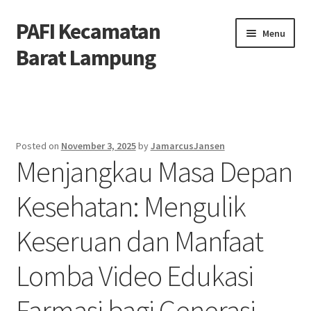
PAFI Kecamatan
Skip
Skip
Menu
to
to
Barat Lampung
navigation
content
Home
Hubungi Kami
Posted on
November 3, 2025
by
JamarcusJansen
Menjangkau Masa Depan
Privacy Policy
Kesehatan: Mengulik
Tentang Kami
Keseruan dan Manfaat
Lomba Video Edukasi
Farmasi bagi Generasi