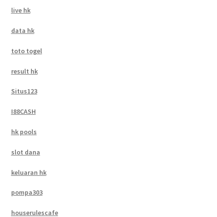
live hk
data hk
toto togel
result hk
Situs123
I88CASH
hk pools
slot dana
keluaran hk
pompa303
houserulescafe