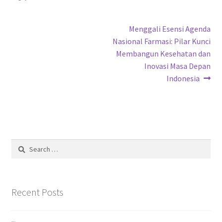
Post
Next
Menggali Esensi Agenda
post:
Nasional Farmasi: Pilar Kunci
navigation
Membangun Kesehatan dan
Inovasi Masa Depan
Indonesia
Search
for:
Recent Posts