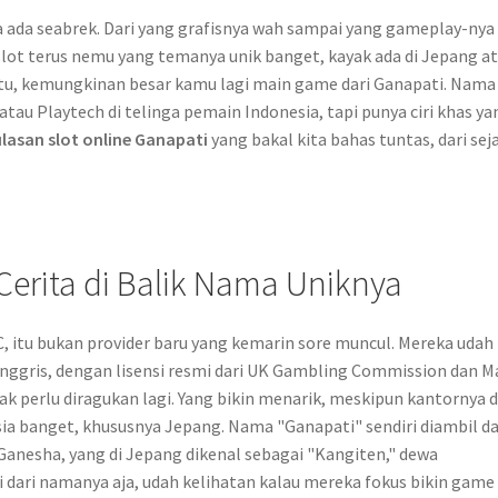
ya ada seabrek. Dari yang grafisnya wah sampai yang gameplay-nya
 slot terus nemu yang temanya unik banget, kayak ada di Jepang a
 gitu, kemungkinan besar kamu lagi main game dari Ganapati. Nama
au Playtech di telinga pemain Indonesia, tapi punya ciri khas ya
ulasan slot online Ganapati
yang bakal kita bahas tuntas, dari sej
 Cerita di Balik Nama Uniknya
 itu bukan provider baru yang kemarin sore muncul. Mereka udah
 Inggris, dengan lisensi resmi dari UK Gambling Commission dan M
gak perlu diragukan lagi. Yang bikin menarik, meskipun kantornya d
ia banget, khususnya Jepang. Nama "Ganapati" sendiri diambil da
anesha, yang di Jepang dikenal sebagai "Kangiten," dewa
dari namanya aja, udah kelihatan kalau mereka fokus bikin game