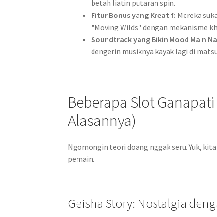
betah liatin putaran spin.
Fitur Bonus yang Kreatif:
Mereka suka 
"Moving Wilds" dengan mekanisme k
Soundtrack yang Bikin Mood Main Na
dengerin musiknya kayak lagi di matsu
Beberapa Slot Ganapati
Alasannya)
Ngomongin teori doang nggak seru. Yuk, kita 
pemain.
Geisha Story: Nostalgia den