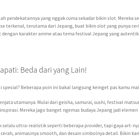
dalah pendekatannya yang nggak cuma sekadar bikin slot. Mereka s
e terkenal, terutama dari Jepang, buat bikin slot yang punya cer
t dengan karakter anime atau tema festival Jepang yang autentik
pati: Beda dari yang Lain!
ti spesial? Beberapa poin ini bakal langsung keinget pas kamu mai
senjata utamanya. Mulai dari geisha, samurai, sushi, festival matsur
i inspirasi. Mereka jago banget ngemas budaya Jepang jadi elemen
selalu ultra-realistik seperti beberapa provider, tapi gaya art-ny
cerah, animasinya smooth, dan desain simbolnya detail. Bikin ka