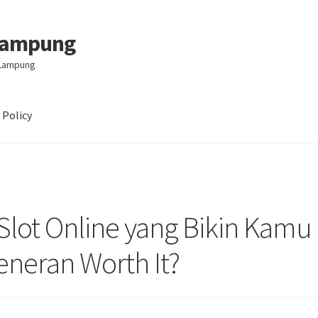
 Lampung
 Lampung
 Policy
ami
 Slot Online yang Bikin Kamu
eneran Worth It?