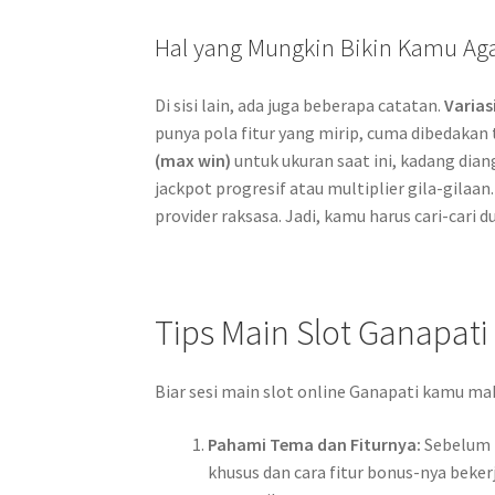
Hal yang Mungkin Bikin Kamu Ag
Di sisi lain, ada juga beberapa catatan.
Varias
punya pola fitur yang mirip, cuma dibedakan
(max win)
untuk ukuran saat ini, kadang dia
jackpot progresif atau multiplier gila-gilaan.
provider raksasa. Jadi, kamu harus cari-cari
Tips Main Slot Ganapati
Biar sesi main slot online Ganapati kamu mak
Pahami Tema dan Fiturnya:
Sebelum t
khusus dan cara fitur bonus-nya beker