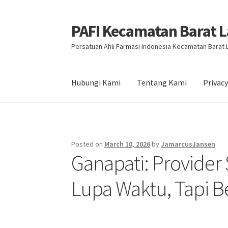
PAFI Kecamatan Barat
Skip
Skip
to
to
Persatuan Ahli Farmasi Indonesia Kecamatan Barat
navigation
content
Hubungi Kami
Tentang Kami
Privacy
Home
Hubungi Kami
Privacy Policy
Tentang K
Posted on
March 10, 2026
by
JamarcusJansen
Ganapati: Provider
Lupa Waktu, Tapi B