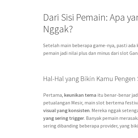
Dari Sisi Pemain: Apa y
Nggak?
Setelah main beberapa game-nya, pasti ada k
pemain jadi nilai plus dan minus dari slot Ga
Hal-Hal yang Bikin Kamu Pengen 
Pertama,
keunikan tema
itu benar-benar jad
petualangan Mesir, main slot bertema festiva
visual yang konsisten
. Mereka nggak seten
yang sering trigger
. Banyak pemain merasaka
sering dibanding beberapa provider, yang bik