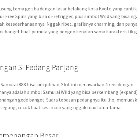
ngusung tema geisha dengan latar belakang kota Kyoto yang cantik
tur Free Spins yang bisa di-retrigger, plus simbol Wild yang bisa ng
alah kesederhanaannya. Nggak ribet, grafisnya charming, dan puny
cok banget buat pemula yang pengen kenalan sama karakteristik
engan Si Pedang Panjang
amurai 888 bisa jadi pilihan. Slot ini menawarkan 4 reel dengan
manya adalah simbol Samurai Wild yang bisa berkembang (expand
menangan gede banget. Suara tebasan pedangnya itu lho, memuas
 tegang, cocok buat sesi main yang nggak mau lama-lama.
 Kemenangan Besar