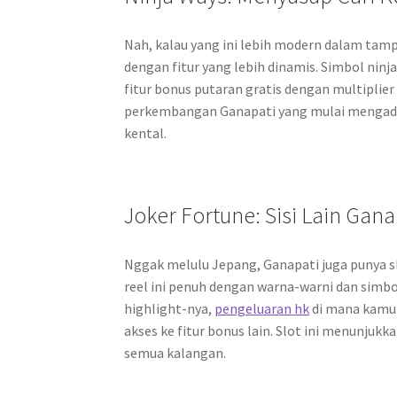
Nah, kalau yang ini lebih modern dalam tam
dengan fitur yang lebih dinamis. Simbol ninja
fitur bonus putaran gratis dengan multiplier
perkembangan Ganapati yang mulai mengado
kental.
Joker Fortune: Sisi Lain Gan
Nggak melulu Jepang, Ganapati juga punya sl
reel ini penuh dengan warna-warni dan simbol
highlight-nya,
pengeluaran hk
di mana kamu 
akses ke fitur bonus lain. Slot ini menunjukk
semua kalangan.