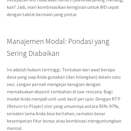
kan? Jadi, mari kombinasikan keinginan untuk WD cepat
dengan taktik bermain yang pintar.
Manajemen Modal: Pondasi yang
Sering Diabaikan
Ini adalah hukum tertinggi. Tentukan dari awal berapa
dana yang siap Anda gunakan (dan hilangkan) dalam satu
sesi. Jangan pernah mengejar kerugian dengan
memaksakan deposit tambahan di luar rencana. Bagi
modal Anda menjadi unit-unit kecil per spin. Dengan RTP
(Return to Player) slot yang umumnya antara 95%-97%,
semakin lama Anda bisa bertahan, semakin besar
kesempatan fitur bonus atau kombinasi menguntungkan
muncul.