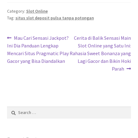
Category:
Slot Online
Tag:
situs slot deposit pulsa tanpa potongan
Post
Previous
Next
Mau Cari Sensasi Jackpot?
Cerita di Balik Sensasi Main
post:
post:
Ini Dia Panduan Lengkap
Slot Online yang Satu Ini:
navigation
Mencari Situs Pragmatic Play
Rahasia Sweet Bonanza yang
Gacor yang Bisa Diandalkan
Lagi Gacor dan Bikin Hoki
Parah
Search
for: