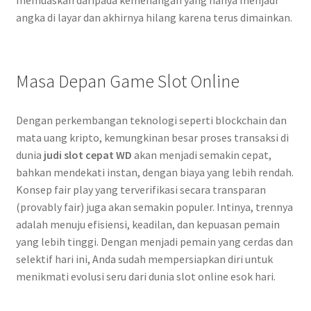
memuaskan daripada kemenangan yang hanya menjadi
angka di layar dan akhirnya hilang karena terus dimainkan.
Masa Depan Game Slot Online
Dengan perkembangan teknologi seperti blockchain dan
mata uang kripto, kemungkinan besar proses transaksi di
dunia
judi slot cepat WD
akan menjadi semakin cepat,
bahkan mendekati instan, dengan biaya yang lebih rendah.
Konsep fair play yang terverifikasi secara transparan
(provably fair) juga akan semakin populer. Intinya, trennya
adalah menuju efisiensi, keadilan, dan kepuasan pemain
yang lebih tinggi. Dengan menjadi pemain yang cerdas dan
selektif hari ini, Anda sudah mempersiapkan diri untuk
menikmati evolusi seru dari dunia slot online esok hari.