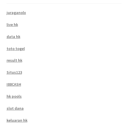
juraganolx
live hk
data hk
toto togel
result hk
Situs123
I88CASH
hk pools
slot dana
keluaran hk