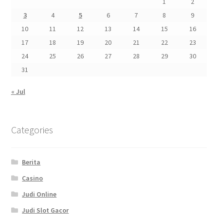
1
2
3
4
5
6
7
8
9
10
11
12
13
14
15
16
17
18
19
20
21
22
23
24
25
26
27
28
29
30
31
« Jul
Categories
Berita
Casino
Judi Online
Judi Slot Gacor