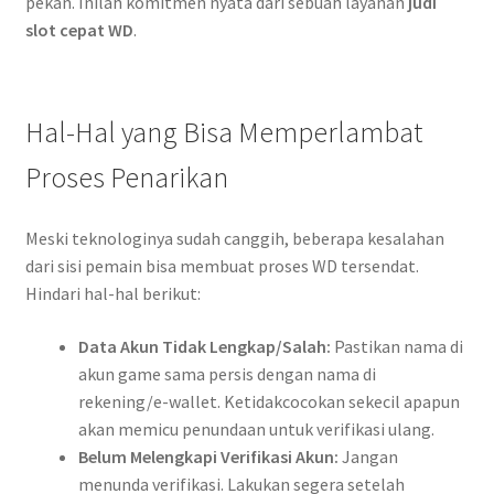
pekan. Inilah komitmen nyata dari sebuah layanan
judi
slot cepat WD
.
Hal-Hal yang Bisa Memperlambat
Proses Penarikan
Meski teknologinya sudah canggih, beberapa kesalahan
dari sisi pemain bisa membuat proses WD tersendat.
Hindari hal-hal berikut:
Data Akun Tidak Lengkap/Salah:
Pastikan nama di
akun game sama persis dengan nama di
rekening/e-wallet. Ketidakcocokan sekecil apapun
akan memicu penundaan untuk verifikasi ulang.
Belum Melengkapi Verifikasi Akun:
Jangan
menunda verifikasi. Lakukan segera setelah