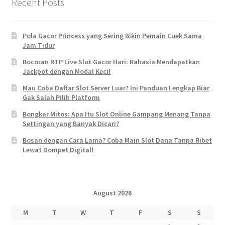
Recent Posts
Pola Gacor Princess yang Sering Bikin Pemain Cuek Sama
Jam Tidur
Bocoran RTP Live Slot Gacor Hari: Rahasia Mendapatkan
Jackpot dengan Modal Kecil
Mau Coba Daftar Slot Server Luar? Ini Panduan Lengkap Biar
Gak Salah Pilih Platform
Bongkar Mitos: Apa Itu Slot Online Gampang Menang Tanpa
Settingan yang Banyak Dicari?
Bosan dengan Cara Lama? Coba Main Slot Dana Tanpa Ribet
Lewat Dompet Digital!
August 2026
M
T
W
T
F
S
S