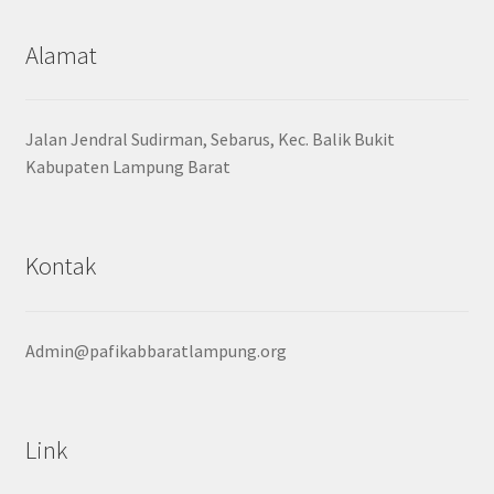
Alamat
Jalan Jendral Sudirman, Sebarus, Kec. Balik Bukit
Kabupaten Lampung Barat
Kontak
Admin@pafikabbaratlampung.org
Link