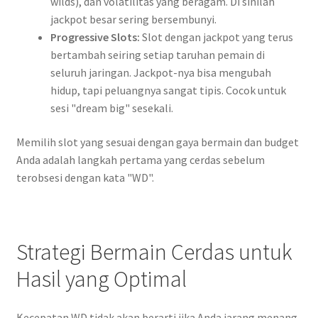
wilds), dan volatilitas yang beragam. Di sinilah
jackpot besar sering bersembunyi.
Progressive Slots:
Slot dengan jackpot yang terus
bertambah seiring setiap taruhan pemain di
seluruh jaringan. Jackpot-nya bisa mengubah
hidup, tapi peluangnya sangat tipis. Cocok untuk
sesi "dream big" sesekali.
Memilih slot yang sesuai dengan gaya bermain dan budget
Anda adalah langkah pertama yang cerdas sebelum
terobsesi dengan kata "WD".
Strategi Bermain Cerdas untuk
Hasil yang Optimal
Kecepatan WD tidak akan berarti jika Anda jarang menang,