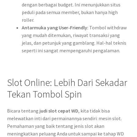
dengan berbagai budget. Ini menunjukkan situs
peduli pada semua member, bukan hanya high
roller.
Antarmuka yang User-Friendly:
Tombol withdraw
yang mudah ditemukan, riwayat transaksi yang
jelas, dan petunjuk yang gamblang. Hal-hal teknis
seperti ini sangat mempengaruhi pengalaman.
Slot Online: Lebih Dari Sekadar
Tekan Tombol Spin
Bicara tentang
judi slot cepat WD
, kita tidak bisa
melewatkan inti dari permainannya sendiri: mesin slot.
Pemahaman yang baik tentang jenis slot akan
meningkatkan peluang Anda untuk sampai ke tahap WD