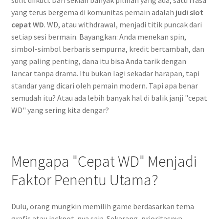
sulit diikuti. Dari sekian banyak pilihan yang ada, satu frasa
yang terus bergema di komunitas pemain adalah
judi slot
cepat WD
. WD, atau withdrawal, menjadi titik puncak dari
setiap sesi bermain. Bayangkan: Anda menekan spin,
simbol-simbol berbaris sempurna, kredit bertambah, dan
yang paling penting, dana itu bisa Anda tarik dengan
lancar tanpa drama. Itu bukan lagi sekadar harapan, tapi
standar yang dicari oleh pemain modern. Tapi apa benar
semudah itu? Atau ada lebih banyak hal di balik janji "cepat
WD" yang sering kita dengar?
Mengapa "Cepat WD" Menjadi
Faktor Penentu Utama?
Dulu, orang mungkin memilih game berdasarkan tema
grafis atau jackpot-nya saja. Sekarang, prioritasnya